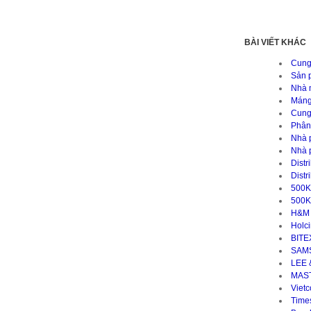
BÀI VIẾT KHÁC
Cung
Sản 
Nhà m
Máng
Cung
Phân
Nhà 
Nhà 
Distr
Distr
500KV
500K
H&M 
Holc
BITE
SAM
LEE 
MAS
Viet
Time