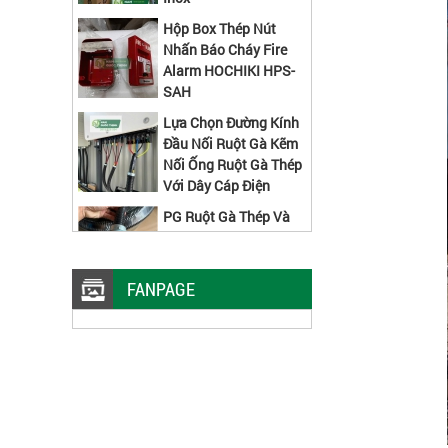
Hộp Box Thép Nút
Nhấn Báo Cháy Fire
Alarm HOCHIKI HPS-
SAH
Lựa Chọn Đường Kính
Đầu Nối Ruột Gà Kẽm
Nối Ống Ruột Gà Thép
Với Dây Cáp Điện
PG Ruột Gà Thép Và
PG Nhựa Có Gì Khác
Nhau
Máng Cáp Dạng Lưới
FANPAGE
Inox 100x50 Lắp Đặt
Nhà Máy Thực Phẩm
Ty Ren M10 Công Trình Nào Cũng
Sử Dụng
Ưu Điểm Ống Thép Mạ Kẽm Luồn
Dây Điện Trơn EMT