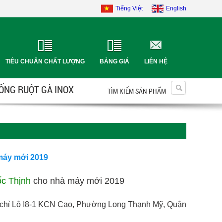
Tiếng Việt
English
TIÊU CHUẨN CHẤT LƯỢNG
BẢNG GIÁ
LIÊN HỆ
 ỐNG RUỘT GÀ INOX
TÌM KIẾM SẢN PHẨM
máy mới 2019
c Thịnh
cho nhà máy mới 2019
a chỉ Lô I8-1 KCN Cao, Phường Long Thạnh Mỹ, Quận