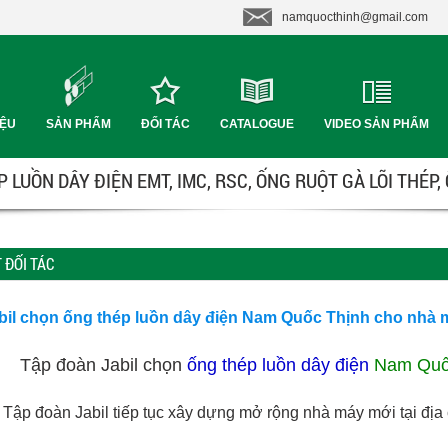
namquocthinh@gmail.com
IỆU
SẢN PHẨM
ĐỐI TÁC
CATALOGUE
VIDEO SẢN PHẨM
 LUỒN DÂY ĐIỆN EMT, IMC, RSC, ỐNG RUỘT GÀ LÕI THÉP,
T ĐỐI TÁC
bil chọn ống thép luồn dây điện Nam Quốc Thịnh cho nhà 
Tập đoàn Jabil chọn
ống thép luồn dây điện
Nam Quố
Tập đoàn Jabil tiếp tục xây dựng mở rộng nhà máy mới tại đị