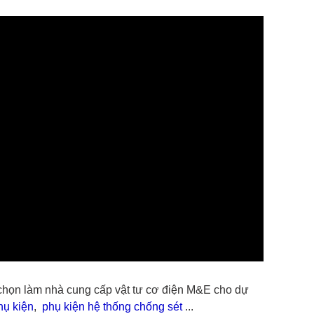
 chọn làm nhà cung cấp vật tư cơ điện M&E cho dự
hụ kiện
,
phụ kiện hệ thống chống sét
...