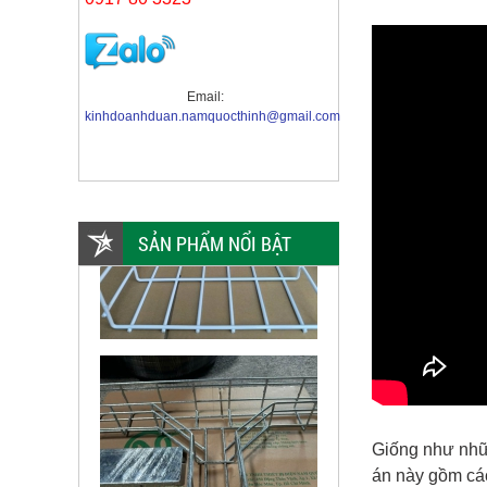
Email:
kinhdoanhduan.namquocthinh@gmail.com
SẢN PHẨM NỔI BẬT
Giống như nhữn
án này gồm c