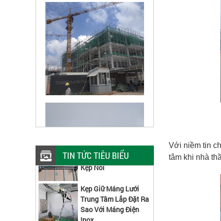
Các Kích Thước Máng
Với niềm tin c
Lưới Inox Lắp Được
TIN TỨC TIÊU BIỂU
tâm khi nhà th
Kẹp Nối
Kẹp Giữ Máng Lưới
Trung Tâm Lắp Đặt Ra
Sao Với Máng Điện
Inox