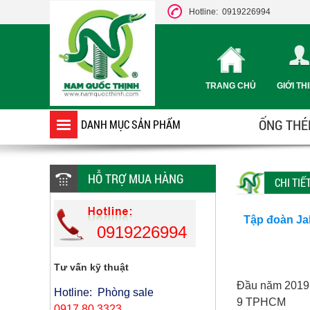
Hotline: 0919226994
TRANG CHỦ
GIỚI TH
ỐNG THÉP
DANH MỤC SẢN PHẨM
HỖ TRỢ MUA HÀNG
CHI TIẾ
Tập đoàn Ja
0919226994
Tư vấn kỹ thuật
Đầu năm 2019 
Hotline: Phòng sale
9 TPHCM
0917 80 3323