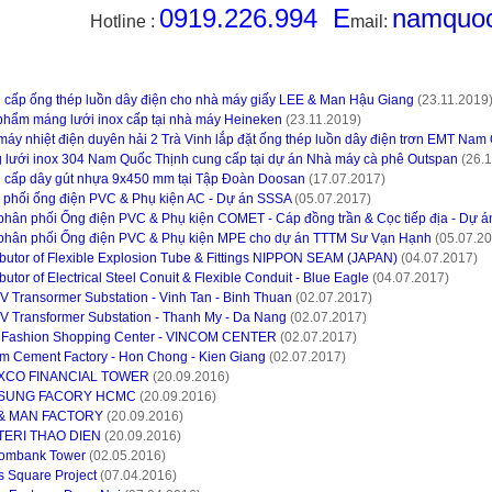
0919.226.994 E
namquoc
Hotline :
mail:
 cấp ống thép luồn dây điện cho nhà máy giấy LEE & Man Hậu Giang
(23.11.2019
phẩm máng lưới inox cấp tại nhà máy Heineken
(23.11.2019)
áy nhiệt điện duyên hải 2 Trà Vinh lắp đặt ống thép luồn dây điện trơn EMT Nam
 lưới inox 304 Nam Quốc Thịnh cung cấp tại dự án Nhà máy cà phê Outspan
(26.1
 cấp dây gút nhựa 9x450 mm tại Tập Đoàn Doosan
(17.07.2017)
 phối ống điện PVC & Phụ kiện AC - Dự án SSSA
(05.07.2017)
phân phối Ống điện PVC & Phụ kiện COMET - Cáp đồng trần & Cọc tiếp địa - Dự 
phân phối Ống điện PVC & Phụ kiện MPE cho dự án TTTM Sư Vạn Hạnh
(05.07.20
ibutor of Flexible Explosion Tube & Fittings NIPPON SEAM (JAPAN)
(04.07.2017)
ibutor of Electrical Steel Conuit & Flexible Conduit - Blue Eagle
(04.07.2017)
 Transormer Substation - Vinh Tan - Binh Thuan
(02.07.2017)
V Transformer Substation - Thanh My - Da Nang
(02.07.2017)
Fashion Shopping Center - VINCOM CENTER
(02.07.2017)
im Cement Factory - Hon Chong - Kien Giang
(02.07.2017)
XCO FINANCIAL TOWER
(20.09.2016)
SUNG FACORY HCMC
(20.09.2016)
& MAN FACTORY
(20.09.2016)
TERI THAO DIEN
(20.09.2016)
combank Tower
(02.05.2016)
s Square Project
(07.04.2016)