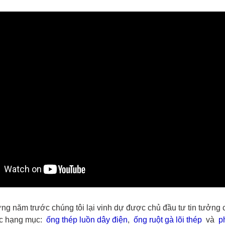
g năm trước chúng tôi lại vinh dự được chủ đầu tư tin tưởng
ác hạng mục:
ống thép luồn dây điện
,
ống ruột gà lõi thép
và
p