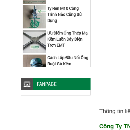
Ty Ren M10 Công
Trình Nào Cũng Sử
Dụng
Ưu Điểm Ống Thép Mạ
Kẽm Luồn Dây Điện
Trơn EMT
Cách Lắp Đầu Nối Ống
Ruột Gà Kẽm
FANPAGE
Máng Lưới Inox 304 W50xH50x5
MM 2 Cây Đáy Kiểu Mới
Các Kích Thước Máng
Lưới Inox Lắp Được
Thông tin li
Kẹp Nối
Công Ty TN
Kẹp Giữ Máng Lưới