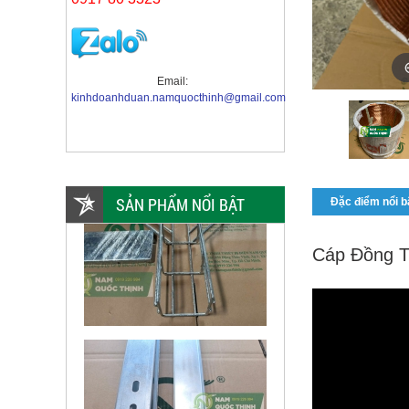
Email:
kinhdoanhduan.namquocthinh@gmail.com
SẢN PHẨM NỔI BẬT
Đặc điểm nổi b
Cáp Đồng T