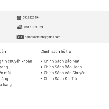
0919226994
0917 803 323
namquocthinh@gmail.com
dẫn
Chính sách hỗ trợ
 tin chuyển khoản
Chính Sách Bảo Mật
hàng
Chính Sách Bảo Hành
ến mãi
Chính Sách Vận Chuyển
 hàng
Chính Sách Đổi Trả
rả hàng
n