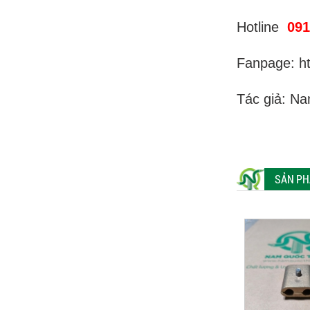
Trung Tâm Lắp Đặt Ra
Sao Với Máng Điện
Hotline
091
Inox
Hộp Box Thép Nút
Fanpage: h
Nhấn Báo Cháy Fire
Alarm HOCHIKI HPS-
Tác giả: N
SAH
Lựa Chọn Đường Kính
Đầu Nối Ruột Gà Kẽm
Nối Ống Ruột Gà Thép
Với Dây Cáp Điện
SẢN PH