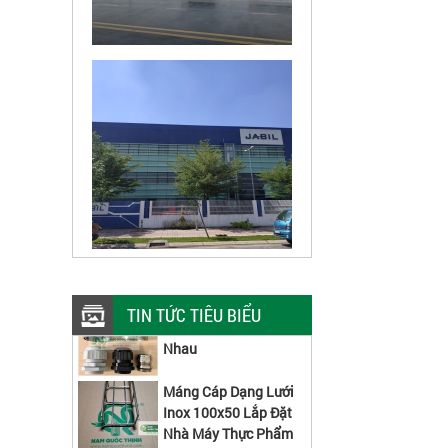
PG Ruột Gà Thép Và
PG Nhựa Có Gì Khác
TIN TỨC TIÊU BIỂU
Nhau
Máng Cáp Dạng Lưới
Inox 100x50 Lắp Đặt
Nhà Máy Thực Phẩm