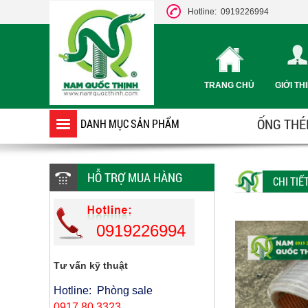
Hotline: 0919226994
TRANG CHỦ
GIỚI TH
ỐNG THÉP
DANH MỤC SẢN PHẨM
HỖ TRỢ MUA HÀNG
CHI TI
0919226994
Tư vấn kỹ thuật
Hotline: Phòng sale
0917 80 3323