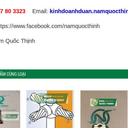
7 80 3323
Email:
kinhdoanhduan.namquocthi
ttps://www.facebook.com/namquocthinh
am Quốc Thịnh
ẨM CÙNG LOẠI