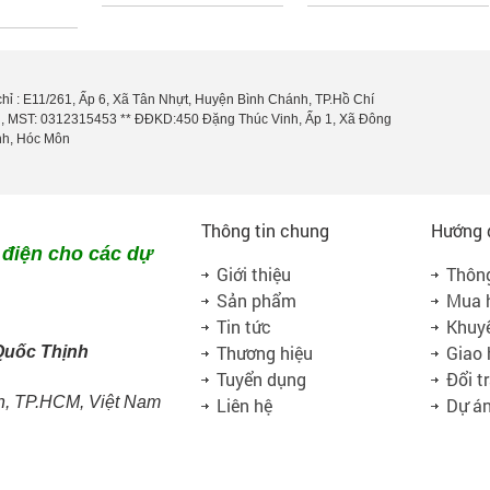
chỉ : E11/261, Ấp 6, Xã Tân Nhựt, Huyện Bình Chánh, TP.Hồ Chí
, MST: 0312315453 ** ĐĐKD:450 Đặng Thúc Vinh, Ấp 1, Xã Đông
h, Hóc Môn
Thông tin chung
Hướng 
 điện cho các dự
Giới thiệu
Thông
Sản phẩm
Mua 
Tin tức
Khuy
Thương hiệu
Giao
Quốc Thịnh
Tuyển dụng
Đổi t
h, TP.HCM, Việt Nam
Liên hệ
Dự á