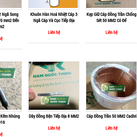
2 Ngã Song
Khuôn Hàn Hoá Nhiệt Cáp 3
Kẹp Giữ Cáp Đồng Trần Chống
70 mm2 Đến
Ngã Cáp Và Cọc Tiếp Địa
Sét 50 MM2 Có Đế
m2
Liên hệ
Liên hệ
hệ
ạ Kẽm Nhúng
Dây Đồng Bện Tiếp Địa 8 MM2
Cáp Đồng Trần 50 MM2 Cadivi
D16
Liên hệ
Liên hệ
hệ