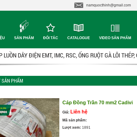
namquocthinh@gmail.com
IỆU
SẢN PHẨM
ĐỐI TÁC
CATALOGUE
VIDEO SẢN PHẨM
 LUỒN DÂY ĐIỆN EMT, IMC, RSC, ỐNG RUỘT GÀ LÕI THÉP,
ẾT SẢN PHẨM
Cáp Đồng Trần 70 mm2 Cadivi
Liên hệ
Giá:
Mã sản phẩm:
Lượt xem:
1891