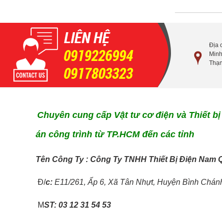
Địa 
0919226994
Minh
Thạn
0917803323
Chuyên cung cấp Vật tư cơ điện và Thiết bị
án công trình từ TP.HCM đến các tỉnh
T
ên Công Ty : Công Ty TNHH Thiết Bị Điện Nam 
Đ/
c:
E11/261, Ấp 6, Xã Tân Nhựt, Huyện Bình Chán
M
ST: 03 12 31 54 53