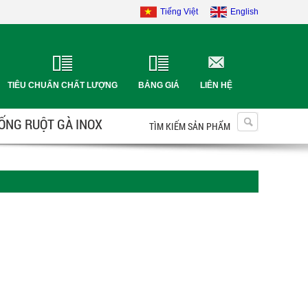
Tiếng Việt
English
TIÊU CHUẨN CHẤT LƯỢNG
BẢNG GIÁ
LIÊN HỆ
 ỐNG RUỘT GÀ INOX
TÌM KIẾM SẢN PHẨM