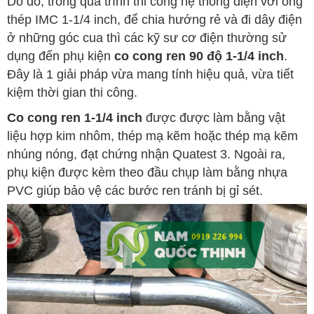
Do đó, trong quá trình thi công hệ thống điện với ống
thép IMC 1-1/4 inch, để chia hướng rẻ và đi dây điện
ở những góc cua thì các kỹ sư cơ điện thường sử
dụng đến phụ kiện
co cong ren 90 độ 1-1/4 inch
.
Đây là 1 giải pháp vừa mang tính hiệu quả, vừa tiết
kiệm thời gian thi công.
Co cong ren 1-1/4 inch
được được làm bằng vật
liệu hợp kim nhôm, thép mạ kẽm hoặc thép mạ kẽm
nhúng nóng, đạt chứng nhận Quatest 3. Ngoài ra,
phụ kiện được kèm theo đầu chụp làm bằng nhựa
PVC giúp bảo vệ các bước ren tránh bị gỉ sét.