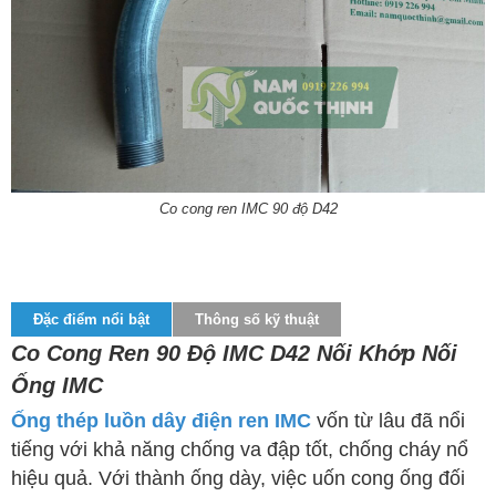
Co cong ren IMC 90 độ D42
Đặc điểm nổi bật
Thông số kỹ thuật
Co Cong Ren 90 Độ IMC D42 Nối Khớp Nối
Ống IMC
Ống thép luồn dây điện ren IMC
vốn từ lâu đã nổi
tiếng với khả năng chống va đập tốt, chống cháy nổ
hiệu quả. Với thành ống dày, việc uốn cong ống đối