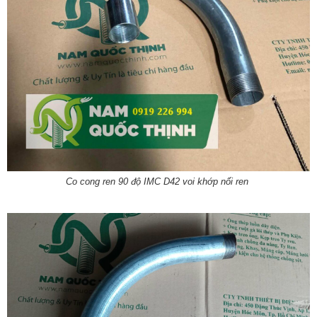
Co cong ren 90 độ IMC D42 voi khớp nối ren