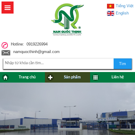
Tiếng Việt
English
Hotline: 0919226994
namquocthinh@gmail.com
Tìm
Trang chủ
Sản phẩm
Liên hệ