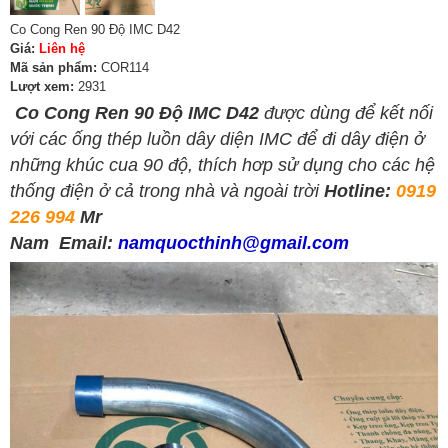
Co Cong Ren 90 Độ IMC D42
Giá:
Liên hệ
Mã sản phẩm:
COR114
Lượt xem:
2931
Co Cong Ren 90 Độ IMC D42
được dùng để kết nối
với các ống thép luồn dây diện IMC để đi dây điện ở
những khúc cua 90 độ, thích hơp sử dụng cho các hệ
thống điện ở cả trong nhà và ngoài trời
Hotline:
0919
226 994
Mr
Nam
Email:
namquocthinh@gmail.com