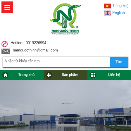
Tiếng Việt
English
Hotline: 0919226994
namquocthinh@gmail.com
Tìm
Trang chủ
Sản phẩm
Liên hệ