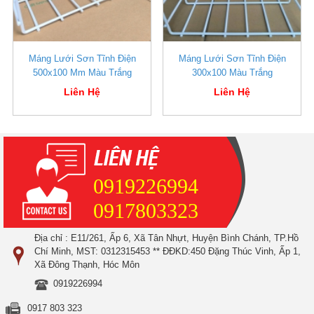
Máng Lưới Sơn Tĩnh Điện
Máng Lưới Sơn Tĩnh Điện
500x100 Mm Màu Trắng
300x100 Màu Trắng
Liên Hệ
Liên Hệ
0919226994
0917803323
Địa chỉ : E11/261, Ấp 6, Xã Tân Nhựt, Huyện Bình Chánh, TP.Hồ
Chí Minh, MST: 0312315453 ** ĐĐKD:450 Đặng Thúc Vinh, Ấp 1,
Xã Đông Thạnh, Hóc Môn
0919226994
0917 803 323