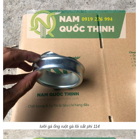
lưỡi gà ống ruột gà lõi sắt phi 114