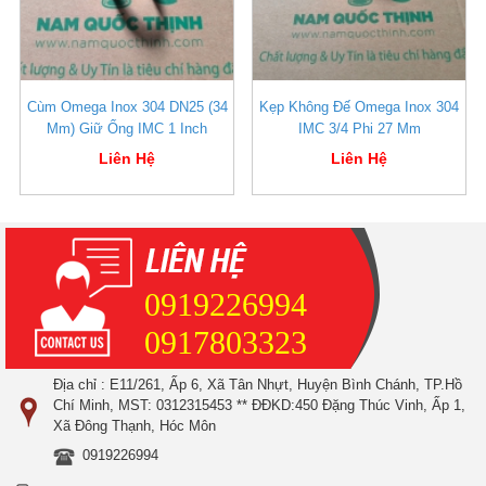
Cùm Omega Inox 304 DN25 (34
Kẹp Không Đế Omega Inox 304
Mm) Giữ Ống IMC 1 Inch
IMC 3/4 Phi 27 Mm
Liên Hệ
Liên Hệ
0919226994
0917803323
Địa chỉ : E11/261, Ấp 6, Xã Tân Nhựt, Huyện Bình Chánh, TP.Hồ
Chí Minh, MST: 0312315453 ** ĐĐKD:450 Đặng Thúc Vinh, Ấp 1,
Xã Đông Thạnh, Hóc Môn
0919226994