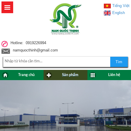
Tiếng Việt
English
Hotline: 0919226994
namquocthinh@gmail.com
Tìm
Trang chủ
Sản phẩm
Liên hệ