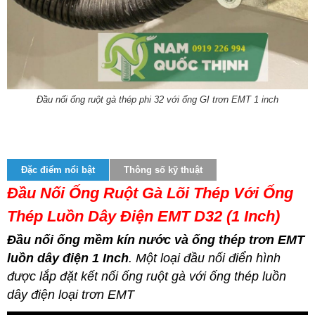
Đầu nối ống ruột gà thép phi 32 với ống GI trơn EMT 1 inch
Đặc điểm nổi bật
Thông số kỹ thuật
Đầu Nối Ống Ruột Gà Lõi Thép Với Ống
Thép Luồn Dây Điện EMT D32 (1 Inch)
Đầu nối ống mềm kín nước và ống thép trơn EMT
luồn dây điện 1 Inch
. Một loại đầu nối điển hình
được lắp đặt kết nối ống ruột gà với ống thép luồn
dây điện loại trơn EMT