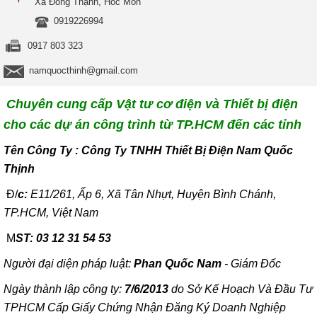
Xã Đông Thạnh, Hóc Môn
0919226994
0917 803 323
namquocthinh@gmail.com
Chuyên cung cấp Vật tư cơ điện và Thiết bị điện
cho các dự án công trình từ TP.HCM đến các tỉnh
T
ên Công Ty : Công Ty TNHH Thiết Bị Điện Nam Quốc
Thịnh
Đ/
c:
E11/261, Ấp 6, Xã Tân Nhựt, Huyện Bình Chánh,
TP.HCM, Việt Nam
M
ST: 03 12 31 54 53
Người đại diện pháp luật:
Phan Quốc Nam
- Giám Đốc
Ngày thành lập công ty:
7/6/2013
do Sở Kế Hoạch Và Đầu Tư
TPHCM Cấp Giấy Chứng Nhận Đăng Ký Doanh Nghiệp