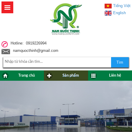
Tiếng Việt
English
Hotline: 0919226994
namquocthinh@gmail.com
Tìm
Trang chủ
Sản phẩm
Liên hệ