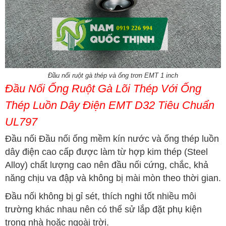
Đầu nối ruột gà thép và ống trơn EMT 1 inch
Đầu Nối Ống Ruột Gà Lõi Thép Với Ống
Thép Luồn Dây Điện EMT D32 Tiêu Chuẩn
UL797
Đầu nối Đầu nối ống mềm kín nước và ống thép luồn
dây điện cao cấp được làm từ hợp kim thép (Steel
Alloy) chất lượng cao nên đầu nối cứng, chắc, khả
năng chịu va đập và không bị mài mòn theo thời gian.
Đầu nối không bị gỉ sét, thích nghi tốt nhiều môi
trường khác nhau nên có thể sử lắp đặt phụ kiện
trong nhà hoặc ngoài trời.