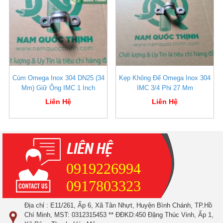
Cùm Omega Inox 304 DN25 (34
Kẹp Không Đế Omega Inox 304
Mm) Giữ Ống IMC 1 Inch
IMC 3/4 Phi 27 Mm
Liên Hệ
Liên Hệ
0919226994
0917803323
Địa chỉ : E11/261, Ấp 6, Xã Tân Nhựt, Huyện Bình Chánh, TP.Hồ
Chí Minh, MST: 0312315453 ** ĐĐKD:450 Đặng Thúc Vinh, Ấp 1,