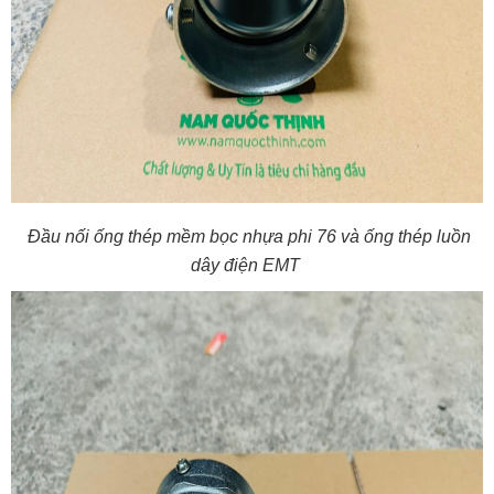
Đầu nối ống thép mềm bọc nhựa phi 76 và ống thép luồn
dây điện EMT