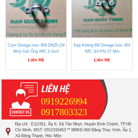
Cùm Omega Inox 304 DN25 (34
Kẹp Không Đế Omega Inox 304
Mm) Giữ Ống IMC 1 Inch
IMC 3/4 Phi 27 Mm
Liên Hệ
Liên Hệ
0919226994
0917803323
Địa chỉ : E11/261, Ấp 6, Xã Tân Nhựt, Huyện Bình Chánh, TP.Hồ
Chí Minh, MST: 0312315453 ** ĐĐKD:450 Đặng Thúc Vinh, Ấp 1,
Xã Đông Thạnh, Hóc Môn