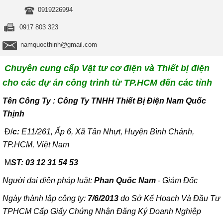
0919226994
0917 803 323
namquocthinh@gmail.com
Chuyên cung cấp Vật tư cơ điện và Thiết bị điện
cho các dự án công trình từ TP.HCM đến các tỉnh
T
ên Công Ty : Công Ty TNHH Thiết Bị Điện Nam Quốc
Thịnh
Đ/
c:
E11/261, Ấp 6, Xã Tân Nhựt, Huyện Bình Chánh,
TP.HCM, Việt Nam
M
ST: 03 12 31 54 53
Người đại diện pháp luật:
Phan Quốc Nam
- Giám Đốc
Ngày thành lập công ty:
7/6/2013
do Sở Kế Hoạch Và Đầu Tư
TPHCM Cấp Giấy Chứng Nhận Đăng Ký Doanh Nghiệp