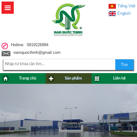
Tiếng Việt
English
Hotline: 0919226994
namquocthinh@gmail.com
Tìm
Trang chủ
Sản phẩm
Liên hệ