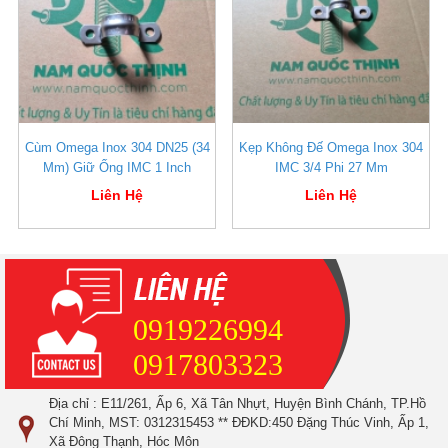
Cùm Omega Inox 304 DN25 (34
Kẹp Không Đế Omega Inox 304
Mm) Giữ Ống IMC 1 Inch
IMC 3/4 Phi 27 Mm
Liên Hệ
Liên Hệ
0919226994
0917803323
Địa chỉ : E11/261, Ấp 6, Xã Tân Nhựt, Huyện Bình Chánh, TP.Hồ
Chí Minh, MST: 0312315453 ** ĐĐKD:450 Đặng Thúc Vinh, Ấp 1,
Xã Đông Thạnh, Hóc Môn