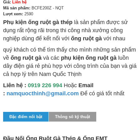
Giá:
Liên hệ
Mã sản phẩm:
BCFE200Z - NQT
Lượt xem:
2590
Phụ kiện ống ruột gà thép
là sản phẩm được sử
dụng rất rộng rãi trong thi công nhà xưởng công
nghiệp dùng để kết nối với
ống ruột gà
với nhau
quý khách có thể tìm thấy cho mình những sản phẩm
về
ống ruột gà
và các
phụ kiện ống ruột gà
luồn
dây điện giá rẻ phù hợp với công trình của bạn và giá
cả hợp lý trên Nam Quốc Thịnh
Liên hệ :
0919 226 994
Hoặc
Email
:
namquocthinh@gmail.com
Để có giá tốt nhất
Đặc điểm nổi bật
Thông số kỹ thuật
Đầu Nối Ống Ruột Gà Thép & Ống EMT