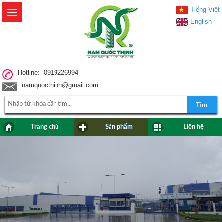
Tiếng Việt
English
Hotline: 0919226994
namquocthinh@gmail.com
Tìm
Trang chủ
Sản phẩm
Liên hệ