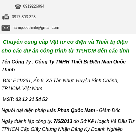
0919226994
0917 803 323
namquocthinh@gmail.com
Chuyên cung cấp Vật tư cơ điện và Thiết bị điện
cho các dự án công trình từ TP.HCM đến các tỉnh
T
ên Công Ty : Công Ty TNHH Thiết Bị Điện Nam Quốc
Thịnh
Đ/
c:
E11/261, Ấp 6, Xã Tân Nhựt, Huyện Bình Chánh,
TP.HCM, Việt Nam
M
ST: 03 12 31 54 53
Người đại diện pháp luật:
Phan Quốc Nam
- Giám Đốc
Ngày thành lập công ty:
7/6/2013
do Sở Kế Hoạch Và Đầu Tư
TPHCM Cấp Giấy Chứng Nhận Đăng Ký Doanh Nghiệp