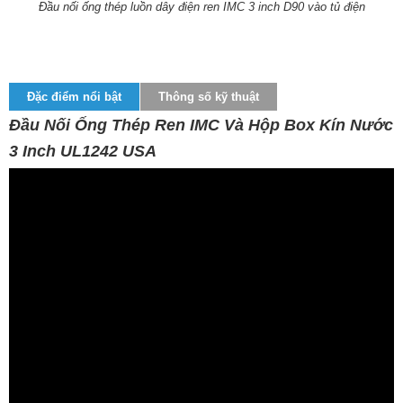
Đầu nối ống thép luồn dây điện ren IMC 3 inch D90 vào tủ điện
Đặc điểm nổi bật
Thông số kỹ thuật
Đầu Nối Ống Thép Ren IMC Và Hộp Box Kín Nước
3 Inch UL1242 USA