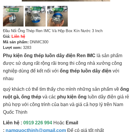
Đầu Nối Ống Thép Ren IMC Và Hộp Box Kín Nước 3 Inch
Giá:
Liên hệ
Mã sản phẩm:
DNIMC300
Lượt xem:
3283
Phụ kiện ống thép luồn dây điện Ren IMC
là sản phẩm
được sử dụng rất rộng rãi trong thi công nhà xưởng công
nghiệp dùng để kết nối với
ống thép luồn dây điện
với
nhau
quý khách có thể tìm thấy cho mình những sản phẩm về
ống
ruột gà, ống thép
và các
phụ kiện ống
luồn dây điện giá rẻ
phù hợp với công trình của bạn và giá cả hợp lý trên Nam
Quốc Thịnh
Liên hệ :
0919 226 994
Hoặc
Email
:
namquocthinh@gmail.com
Để có giá tốt nhất