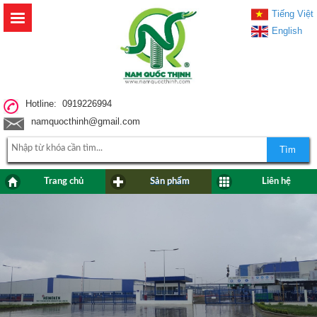
Tiếng Việt
English
Hotline: 0919226994
namquocthinh@gmail.com
Tìm
Trang chủ
Sản phẩm
Liên hệ