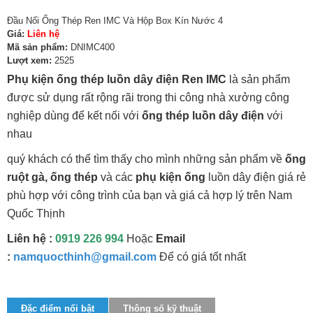
Đầu Nối Ống Thép Ren IMC Và Hộp Box Kín Nước 4
Giá:
Liên hệ
Mã sản phẩm:
DNIMC400
Lượt xem:
2525
Phụ kiện ống thép luồn dây điện Ren IMC
là sản phẩm
được sử dụng rất rộng rãi trong thi công nhà xưởng công
nghiệp dùng để kết nối với
ống thép luồn dây điện
với
nhau
quý khách có thể tìm thấy cho mình những sản phẩm về
ống
ruột gà, ống thép
và các
phụ kiện ống
luồn dây điện giá rẻ
phù hợp với công trình của bạn và giá cả hợp lý trên Nam
Quốc Thịnh
Liên hệ :
0919 226 994
Hoặc
Email
:
namquocthinh@gmail.com
Để có giá tốt nhất
Đặc điểm nổi bật
Thông số kỹ thuật