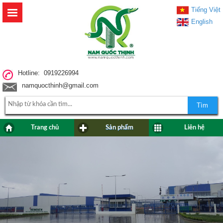
Tiếng Việt
English
Hotline: 0919226994
namquocthinh@gmail.com
Tìm
Trang chủ
Sản phẩm
Liên hệ