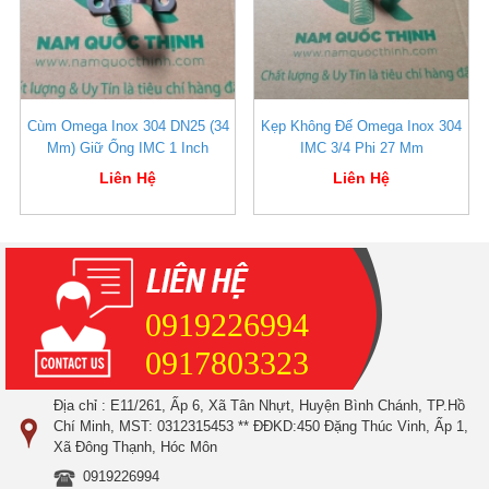
Cùm Omega Inox 304 DN25 (34
Kẹp Không Đế Omega Inox 304
Mm) Giữ Ống IMC 1 Inch
IMC 3/4 Phi 27 Mm
Liên Hệ
Liên Hệ
0919226994
0917803323
Địa chỉ : E11/261, Ấp 6, Xã Tân Nhựt, Huyện Bình Chánh, TP.Hồ
Chí Minh, MST: 0312315453 ** ĐĐKD:450 Đặng Thúc Vinh, Ấp 1,
Xã Đông Thạnh, Hóc Môn
0919226994