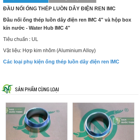
ĐẦU NỐI ỐNG THÉP LUỒN DÂY ĐIỆN REN IMC
Đầu nối ống thép luồn dây điện ren IMC 4" và hộp box
kín nước - Water Hub IMC 4"
Tiêu chuẩn : UL
Vật liệu: Hợp kim nhôm (Aluminium Alloy)
Các loại phụ kiện ống thép luồn dây điện ren IMC
SẢN PHẨM CÙNG LOẠI