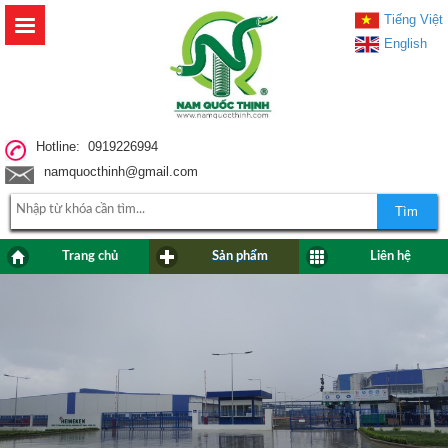
Tiếng Việt
English
Hotline: 0919226994
namquocthinh@gmail.com
Tìm
Trang chủ
Sản phẩm
Liên hệ