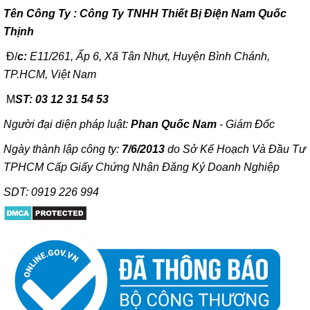
T
ên Công Ty : Công Ty TNHH Thiết Bị Điện Nam Quốc
Thịnh
Đ/
c:
E11/261, Ấp 6, Xã Tân Nhựt, Huyện Bình Chánh,
TP.HCM, Việt Nam
M
ST: 03 12 31 54 53
Người đại diện pháp luật:
Phan Quốc Nam
- Giám Đốc
Ngày thành lập công ty:
7/6/2013
do Sở Kế Hoạch Và Đầu Tư
TPHCM Cấp Giấy Chứng Nhận Đăng Ký Doanh Nghiệp
SDT: 0919 226 994