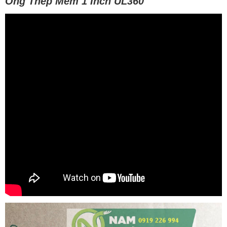
Ống Thép Mềm 1 Inch UL360