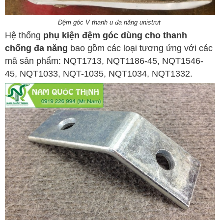
Đệm góc V thanh u đa năng unistrut
Hệ thống
phụ kiện đệm góc dùng cho thanh
chống đa năng
bao gồm các loại tương ứng với các
mã sản phẩm: NQT1713, NQT1186-45, NQT1546-
45, NQT1033, NQT-1035, NQT1034, NQT1332.