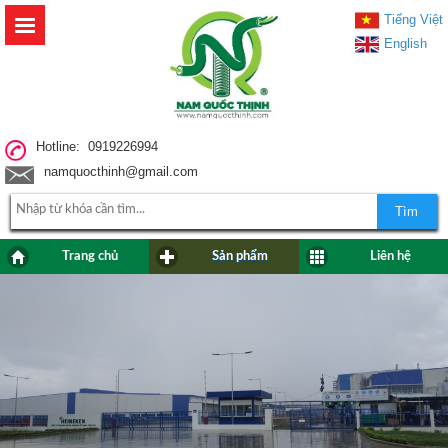
Tiếng Việt
English
Hotline: 0919226994
namquocthinh@gmail.com
Tìm
Trang chủ
Sản phẩm
Liên hệ