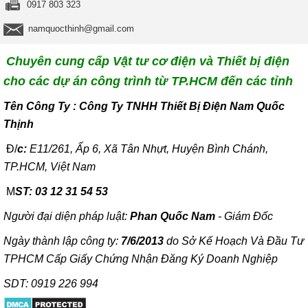
0917 803 323
namquocthinh@gmail.com
Chuyên cung cấp Vật tư cơ điện và Thiết bị điện
cho các dự án công trình từ TP.HCM đến các tỉnh
T
ên Công Ty : Công Ty TNHH Thiết Bị Điện Nam Quốc
Thịnh
Đ/
c:
E11/261, Ấp 6, Xã Tân Nhựt, Huyện Bình Chánh,
TP.HCM, Việt Nam
M
ST: 03 12 31 54 53
Người đại diện pháp luật:
Phan Quốc Nam
- Giám Đốc
Ngày thành lập công ty:
7/6/2013
do Sở Kế Hoạch Và Đầu Tư
TPHCM Cấp Giấy Chứng Nhận Đăng Ký Doanh Nghiệp
SDT: 0919 226 994