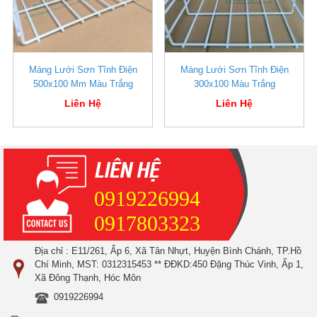
Máng Lưới Sơn Tĩnh Điện
Máng Lưới Sơn Tĩnh Điện
500x100 Mm Màu Trắng
300x100 Màu Trắng
Liên Hệ
Liên Hệ
0919226994
0917803323
Địa chỉ : E11/261, Ấp 6, Xã Tân Nhựt, Huyện Bình Chánh, TP.Hồ
Chí Minh, MST: 0312315453 ** ĐĐKD:450 Đặng Thúc Vinh, Ấp 1,
Xã Đông Thạnh, Hóc Môn
0919226994