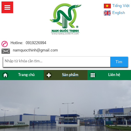
Tiếng Việt
English
Hotline: 0919226994
namquocthinh@gmail.com
Tìm
Trang chủ
Sản phẩm
Liên hệ