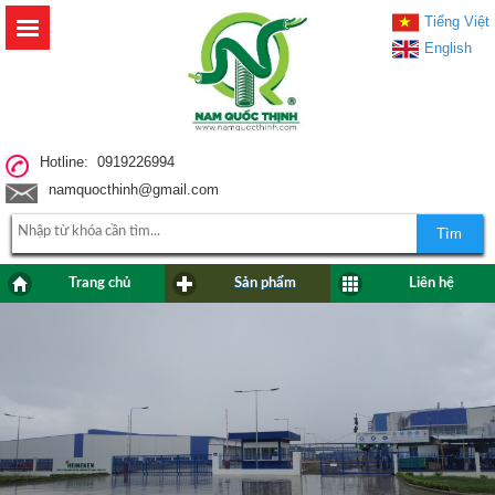
Tiếng Việt
English
Hotline: 0919226994
namquocthinh@gmail.com
Tìm
Trang chủ
Sản phẩm
Liên hệ