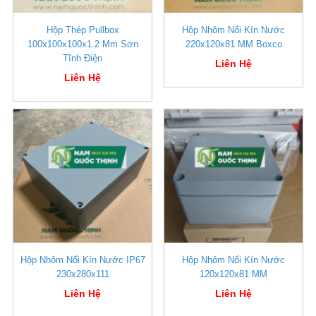
Hộp Thép Pullbox
Hộp Nhôm Nổi Kín Nước
100x100x100x1.2 Mm Sơn
220x120x81 MM Boxco
Tĩnh Điện
Liên Hệ
Liên Hệ
Hộp Nhôm Nổi Kín Nước IP67
Hộp Nhôm Nổi Kín Nước
230x280x111
120x120x81 MM
Liên Hệ
Liên Hệ