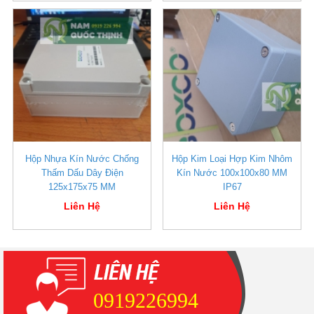
Hộp Nhựa Kín Nước Chống
Hộp Kim Loại Hợp Kim Nhôm
Thấm Dấu Dây Điện
Kín Nước 100x100x80 MM
125x175x75 MM
IP67
Liên Hệ
Liên Hệ
0919226994