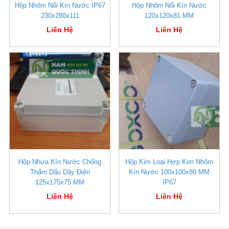
Hộp Nhôm Nổi Kín Nước IP67
Hộp Nhôm Nổi Kín Nước
230x280x111
120x120x81 MM
Liên Hệ
Liên Hệ
Hộp Nhựa Kín Nước Chống
Hộp Kim Loại Hợp Kim Nhôm
Thấm Dấu Dây Điện
Kín Nước 100x100x80 MM
125x175x75 MM
IP67
Liên Hệ
Liên Hệ