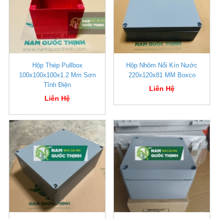
Hộp Thép Pullbox
Hộp Nhôm Nổi Kín Nước
100x100x100x1.2 Mm Sơn
220x120x81 MM Boxco
Tĩnh Điện
Liên Hệ
Liên Hệ