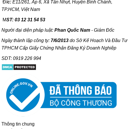
Đ/
c:
E11/261, Ấp 6, Xã Tân Nhựt, Huyện Bình Chánh,
TP.HCM, Việt Nam
M
ST: 03 12 31 54 53
Người đại diện pháp luật:
Phan Quốc Nam
- Giám Đốc
Ngày thành lập công ty:
7/6/2013
do Sở Kế Hoạch Và Đầu Tư
TPHCM Cấp Giấy Chứng Nhận Đăng Ký Doanh Nghiệp
SDT: 0919 226 994
Thông tin chung