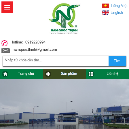
Tiếng Việt
English
Hotline: 0919226994
namquocthinh@gmail.com
Tìm
Trang chủ
Sản phẩm
Liên hệ