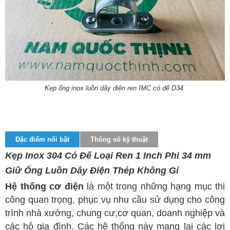
Kẹp ống inox luồn dây điện ren IMC có đế D34
Đặc điểm nổi bật
Thông số kỹ thuật
Kẹp Inox 304 Có Đế Loại Ren 1 Inch Phi 34 mm
Giữ Ống Luồn Dây Điện Thép Không Gỉ
Hệ thống cơ điện
là một trong những hạng mục thi
công quan trọng, phục vụ nhu cầu sử dụng cho công
trình nhà xưởng, chung cư,cơ quan, doanh nghiệp và
các hộ gia đình. Các hệ thống này mang lại các lợi