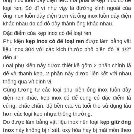
ống inox luồn dây điện IMC mà phải là kẹp inox có đế
loại ren. Sở dĩ vì như vậy là đường kính ngoài của
ống inox luồn dây điện trơn và ống inox luồn dây điện
khác nhau do có độ dày thành ống khác nhau.
Đặc điểm của kẹp inox có đế loại ren
Phụ kiện
kẹp inox có đế loại ren
được làm bằng vật
liệu inox 304 với các kích thước phổ biến đó là 1/2”
đến 4”.
Loại phụ kiện này được thiết kế gồm 2 phần chính là
đế và thanh kẹp, 2 phần này được liên kết với nhau
thông qua vít định vị.
Cũng tương tự các loại phụ kiện ống inox luồn dây
điện ren khác, kẹp inox có đế cũng có đặc điểm là
cứng, chắc chắn, độ bền cao và tuổi thọ sử dụng lâu
hơn các loại kẹp nhựa thông thường.
Do được làm bằng vật liệu inox nên loại
kẹp giữ ống
inox
này không bị rỉ sét, oxy hóa hay bị mài mòn theo