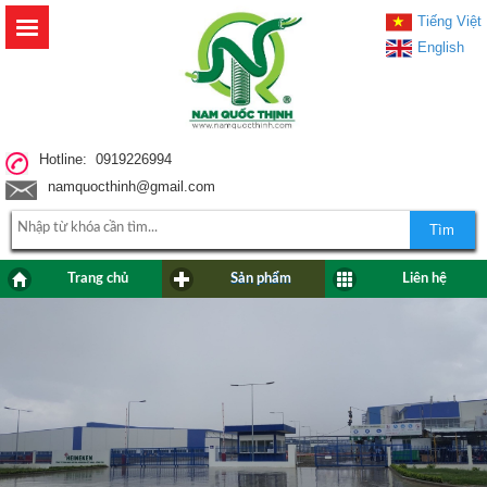
Tiếng Việt
English
Hotline: 0919226994
namquocthinh@gmail.com
Tìm
Trang chủ
Sản phẩm
Liên hệ