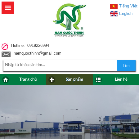
Tiếng Việt
English
Hotline: 0919226994
namquocthinh@gmail.com
Tìm
Trang chủ
Sản phẩm
Liên hệ