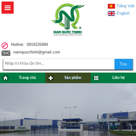
Tiếng Việt
English
Hotline: 0919226994
namquocthinh@gmail.com
Tìm
Trang chủ
Sản phẩm
Liên hệ