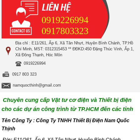
0919226994
0917803323
Địa chỉ : E11/261, Ấp 6, Xã Tân Nhựt, Huyện Bình Chánh, TP.Hồ
Chí Minh, MST: 0312315453 ** ĐĐKD:450 Đặng Thúc Vinh, Ấp 1,
Xã Đông Thạnh, Hóc Môn
0919226994
0917 803 323
namquocthinh@gmail.com
Chuyên cung cấp Vật tư cơ điện và Thiết bị điện
cho các dự án công trình từ TP.HCM đến các tỉnh
T
ên Công Ty : Công Ty TNHH Thiết Bị Điện Nam Quốc
Thịnh
Đ/
c:
E11/261, Ấp 6, Xã Tân Nhựt, Huyện Bình Chánh,