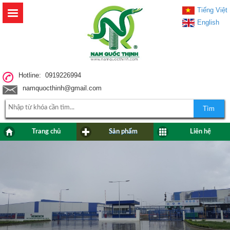
Tiếng Việt
English
Hotline: 0919226994
namquocthinh@gmail.com
Tìm
Trang chủ
Sản phẩm
Liên hệ