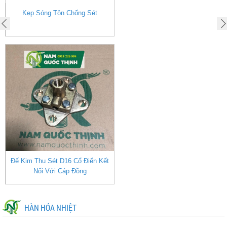
g
Kẹp Sóng Tôn Chống Sét
Đế Kim Thu Sét D16 Cổ Điển Kết
Nối Với Cáp Đồng
HÀN HÓA NHIỆT