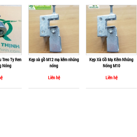
 Treo Ty Ren
Kẹp xà gồ M12 mạ kẽm nhúng
Kẹp Xà Gồ Mạ Kẽm Nhúng
g Nóng
nóng
Nóng M10
hệ
Liên hệ
Liên hệ