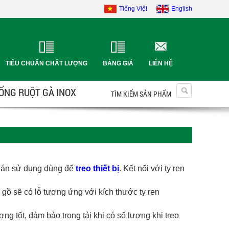
Tiếng Việt
English
TIÊU CHUẨN CHẤT LƯỢNG
BẢNG GIÁ
LIÊN HỆ
 ỐNG RUỘT GÀ INOX
TÌM KIẾM SẢN PHẨM
 án sử dụng dùng để
treo thiết bị
. Kết nối với ty ren
gồ sẽ có lỗ tương ứng với kích thước ty ren
g tốt, đảm bảo trọng tải khi có số lượng khi treo