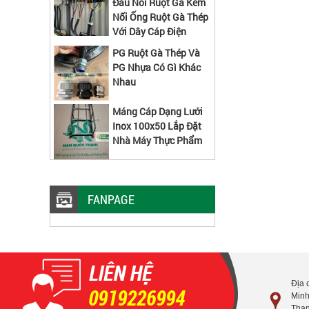
Nối Ống Ruột Gà Thép
Với Dây Cáp Điện
PG Ruột Gà Thép Và
PG Nhựa Có Gì Khác
Nhau
Máng Cáp Dạng Lưới
Inox 100x50 Lắp Đặt
Nhà Máy Thực Phẩm
Ty Ren M10 Công
Trình Nào Cũng Sử
Dụng
FANPAGE
Ưu Điểm Ống Thép Mạ Kẽm Luồn
Dây Điện Trơn EMT
Cách Lắp Đầu Nối Ống Ruột Gà Kẽm
Địa 
0919226994
Minh
Thạn