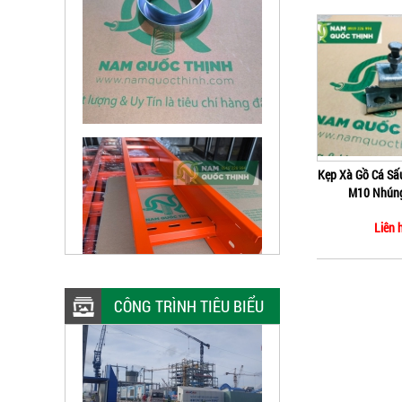
Kẹp Xà Gồ Cá Sấu
M10 Nhún
Liên 
CÔNG TRÌNH TIÊU BIỂU