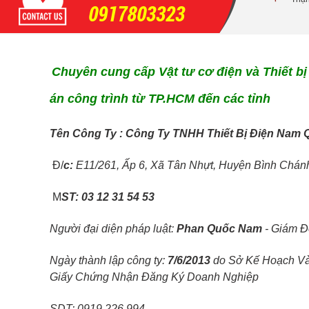
0917803323
Máng Lưới Inox 304 W50xH50x5
MM 2 Cây Đáy Kiểu Mới
Các Kích Thước Máng
Chuyên cung cấp Vật tư cơ điện và Thiết bị
Lưới Inox Lắp Được
Kẹp Nối
án công trình từ TP.HCM đến các tỉnh
Kẹp Giữ Máng Lưới
Trung Tâm Lắp Đặt Ra
T
ên Công Ty : Công Ty TNHH Thiết Bị Điện Nam 
Sao Với Máng Điện
Inox
Đ/
c:
E11/261, Ấp 6, Xã Tân Nhựt, Huyện Bình Chán
M
ST: 03 12 31 54 53
Người đại diện pháp luật:
Phan Quốc Nam
- Giám Đ
Ngày thành lập công ty:
7/6/2013
do Sở Kế Hoạch V
Giấy Chứng Nhận Đăng Ký Doanh Nghiệp
SDT: 0919 226 994