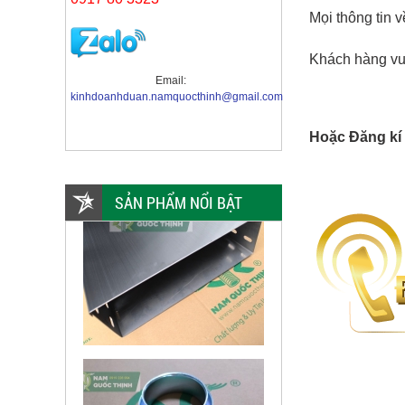
Mọi thông tin
Khách hàng vui
Email:
kinhdoanhduan.namquocthinh@gmail.com
Hoặc Đăng kí 
SẢN PHẨM NỔI BẬT