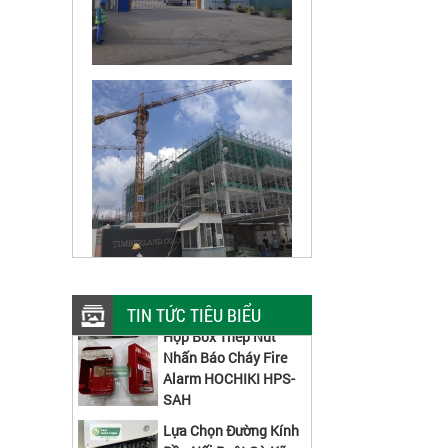
TIN TỨC TIÊU BIỂU
Hộp Box Thép Nút
Nhấn Báo Cháy Fire
Alarm HOCHIKI HPS-
SAH
Lựa Chọn Đường Kính
Đầu Nối Ruột Gà Kẽm