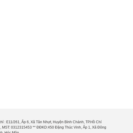
chỉ : E11/261, Ấp 6, Xã Tân Nhựt, Huyện Bình Chánh, TP.Hồ Chí
, MST: 0312315453 ** ĐĐKD:450 Đặng Thúc Vinh, Ấp 1, Xã Đông
h, Hóc Môn