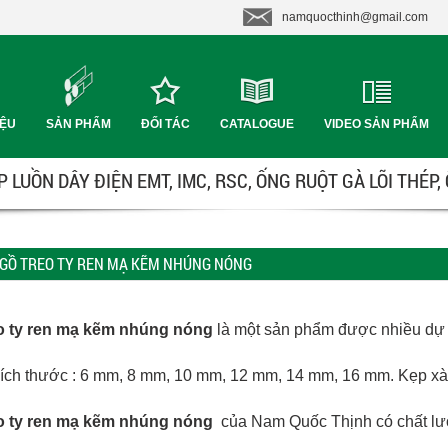
namquocthinh@gmail.com
IỆU
SẢN PHẨM
ĐỐI TÁC
CATALOGUE
VIDEO SẢN PHẨM
 LUỒN DÂY ĐIỆN EMT, IMC, RSC, ỐNG RUỘT GÀ LÕI THÉP,
 GỒ TREO TY REN MẠ KẼM NHÚNG NÓNG
eo ty ren mạ kẽm nhúng nóng
là một sản phẩm được nhiều dự
kích thước : 6 mm, 8 mm, 10 mm, 12 mm, 14 mm, 16 mm. Kẹp xà 
eo ty ren mạ kẽm nhúng nóng
của Nam Quốc Thịnh có chất lượn