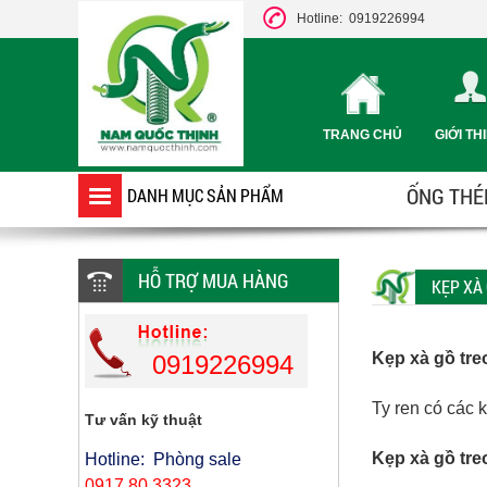
Hotline: 0919226994
TRANG CHỦ
GIỚI TH
ỐNG THÉP
DANH MỤC SẢN PHẨM
HỖ TRỢ MUA HÀNG
KẸP XÀ
Kẹp xà gồ tr
0919226994
Ty ren có các 
Tư vấn kỹ thuật
Kẹp xà gồ tr
Hotline: Phòng sale
0917 80 3323