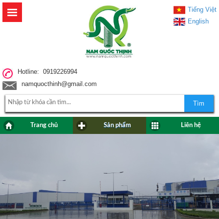
Tiếng Việt
English
Hotline: 0919226994
namquocthinh@gmail.com
Tìm
Trang chủ
Sản phẩm
Liên hệ