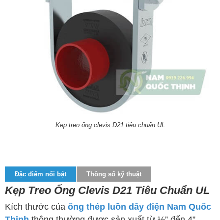
Kẹp treo ống clevis D21 tiêu chuẩn UL
Đặc điểm nổi bật
Thông số kỹ thuật
Kẹp Treo Ống Clevis D21 Tiêu Chuẩn UL
Kích thước của
ống thép luồn dây điện Nam Quốc
Thịnh
thông thường được sản xuất từ ½” đến 4”,