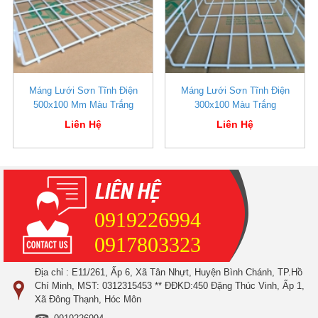
Máng Lưới Sơn Tĩnh Điện
Máng Lưới Sơn Tĩnh Điện
500x100 Mm Màu Trắng
300x100 Màu Trắng
Liên Hệ
Liên Hệ
0919226994
0917803323
Địa chỉ : E11/261, Ấp 6, Xã Tân Nhựt, Huyện Bình Chánh, TP.Hồ
Chí Minh, MST: 0312315453 ** ĐĐKD:450 Đặng Thúc Vinh, Ấp 1,
Xã Đông Thạnh, Hóc Môn