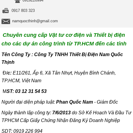
0919226994
0917 803 323
namquocthinh@gmail.com
Chuyên cung cấp Vật tư cơ điện và Thiết bị điện
cho các dự án công trình từ TP.HCM đến các tỉnh
T
ên Công Ty : Công Ty TNHH Thiết Bị Điện Nam Quốc
Thịnh
Đ/
c:
E11/261, Ấp 6, Xã Tân Nhựt, Huyện Bình Chánh,
TP.HCM, Việt Nam
M
ST: 03 12 31 54 53
Người đại diện pháp luật:
Phan Quốc Nam
- Giám Đốc
Ngày thành lập công ty:
7/6/2013
do Sở Kế Hoạch Và Đầu Tư
TPHCM Cấp Giấy Chứng Nhận Đăng Ký Doanh Nghiệp
SDT: 0919 226 994