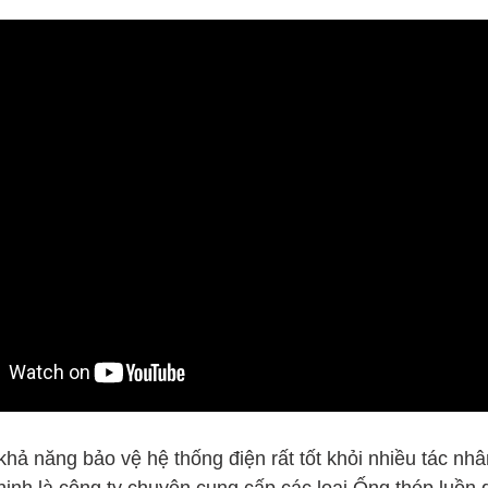
khả năng bảo vệ hệ thống điện rất tốt khỏi nhiều tác nh
nh là công ty chuyên cung cấp các loại Ống thép luồn d