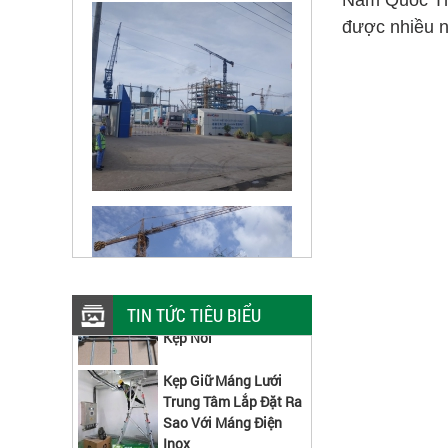
được nhiều n
Các Kích Thước Máng
Lưới Inox Lắp Được
TIN TỨC TIÊU BIỂU
Kẹp Nối
Kẹp Giữ Máng Lưới
Trung Tâm Lắp Đặt Ra
Sao Với Máng Điện
Inox