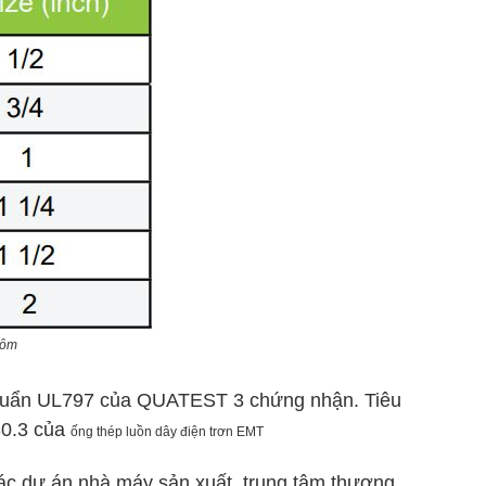
hôm
huẩn UL797 của QUATEST 3 chứng nhận. Tiêu
80.3 của
ống thép luồn dây điện trơn EMT
ác dự án nhà máy sản xuất, trung tâm thương