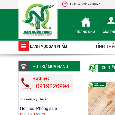
Hotline: 0919226994
TRANG CHỦ
GIỚI TH
ỐNG THÉP
DANH MỤC SẢN PHẨM
HỖ TRỢ MUA HÀNG
CHI TI
0919226994
Tư vấn kỹ thuật
Hotline: Phòng sale
0917 80 3323