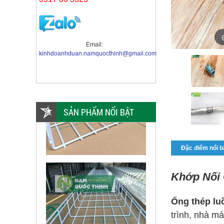
Email:
kinhdoanhduan.namquocthinh@gmail.com
SẢN PHẨM NỔI BẬT
Đặc điểm nổi b
Khớp Nối 
Ống thép lu
trình, nhà má