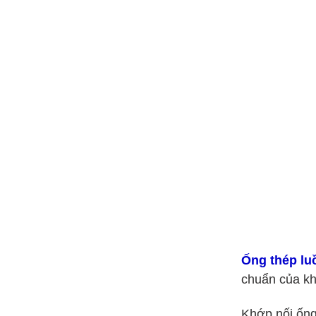
Ống thép lu
chuẩn của k
Khớp nối ống