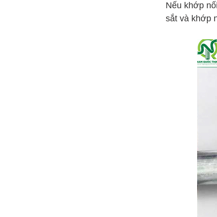
Ưu Điểm Ống Thép Mạ Kẽm Luồn
Nếu khớp nối
Dây Điện Trơn EMT
sắt và khớp 
Cách Lắp Đầu Nối Ống Ruột Gà Kẽm
Máng Lưới Inox 304 W50xH50x5
MM 2 Cây Đáy Kiểu Mới