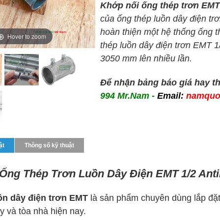
Khớp nối ống thép trơn EMT 
của ống thép luồn dây điện tr
hoàn thiện một hệ thống ống t
Hover to zoom
thép luồn dây điện trơn EMT 1/
3050 mm lên nhiều lần.
Để nhận bảng báo giá hay thô
994 Mr.Nam -
Email:
namquo
ật
Thông số kỹ thuật
Ống Thép Trơn Luồn Dây Điện EMT 1/2 Ant
ồn dây điện trơn EMT
là sản phẩm chuyên dùng lắp đặt
y và tòa nhà hiện nay.