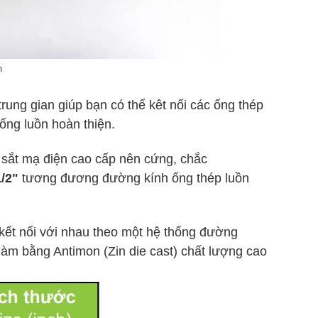
m
rung gian giúp bạn có thể kêt nối các ống thép
 ống luồn hoàn thiện.
 sắt mạ điện cao cấp nên cứng, chắc
/2"
tương đương đường kính ống thép luồn
n kết nối với nhau theo một hệ thống đường
 làm bằng Antimon (Zin die cast) chất lượng cao