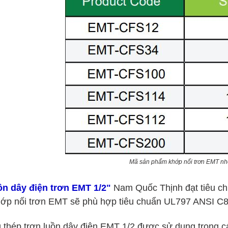
Mã sản phẩm khớp nối trơn EMT n
ồn dây điện trơn EMT 1/2"
Nam Quốc Thịnh đạt tiêu c
hớp nối trơn EMT sẽ phù hợp tiêu chuẩn UL797 ANSI C
 thép trơn luồn dây điện EMT 1/2 được sử dụng trong c