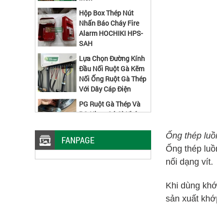
Hộp Box Thép Nút
Nhấn Báo Cháy Fire
Alarm HOCHIKI HPS-
SAH
Lựa Chọn Đường Kính
Đầu Nối Ruột Gà Kẽm
Nối Ống Ruột Gà Thép
Với Dây Cáp Điện
PG Ruột Gà Thép Và
PG Nhựa Có Gì Khác
Nhau
Ống thép luồ
Máng Cáp Dạng Lưới
FANPAGE
Inox 100x50 Lắp Đặt
Ống thép luồ
Nhà Máy Thực Phẩm
nối dạng vít.
Ty Ren M10 Công
Khi dùng khớp
Trình Nào Cũng Sử
sản xuất khớ
Dụng