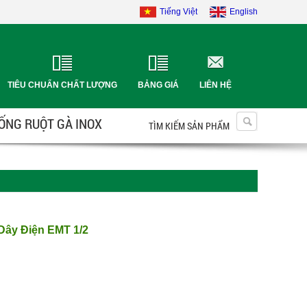
Tiếng Việt
English
TIÊU CHUẨN CHẤT LƯỢNG
BẢNG GIÁ
LIÊN HỆ
 ỐNG RUỘT GÀ INOX
TÌM KIẾM SẢN PHẨM
Dây Điện EMT 1/2