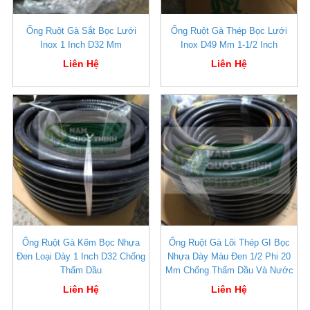
Ống Ruột Gà Sắt Bọc Lưới
Ống Ruột Gà Thép Bọc Lưới
Inox 1 Inch D32 Mm
Inox D49 Mm 1-1/2 Inch
Liên Hệ
Liên Hệ
Ống Ruột Gà Kẽm Bọc Nhựa
Ống Ruột Gà Lõi Thép GI Bọc
Đen Loại Dày 1 Inch D32 Chống
Nhựa Dày Màu Đen 1/2 Phi 20
Thấm Dầu
Mm Chống Thấm Dầu Và Nước
Liên Hệ
Liên Hệ