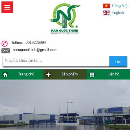
Tiếng Việt
English
Hotline: 0919226994
namquocthinh@gmail.com
Tìm
Trang chủ
Sản phẩm
Liên hệ