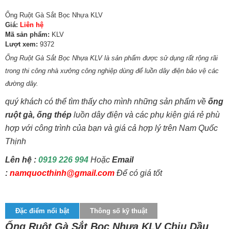
Ống Ruột Gà Sắt Bọc Nhựa KLV
Giá:
Liên hệ
Mã sản phẩm:
KLV
Lượt xem:
9372
Ống Ruột Gà Sắt Bọc Nhựa KLV​
là sản phẩm được sử dụng rất rộng rãi
trong thi công nhà xưởng công nghiệp dùng để luồn dây điện bảo vệ các
đường dây.
quý khách có thể tìm thấy cho mình những sản phẩm về
ống
ruột gà, ống thép
luồn dây điện và các phụ kiện giá rẻ phù
hợp với công trình của bạn và giá cả hợp lý trên Nam Quốc
Thịnh
Lên hệ :
0919 226 994
Hoặc
Email
:
n
amquocthinh@gmail.com
Để có giá tốt
Đặc điểm nổi bật
Thông số kỹ thuật
Ống Ruột Gà Sắt Bọc Nhựa KLV Chịu Dầu