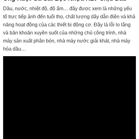
Dầu, nước, nhiệt độ, độ ẩm… đây được xem là những yếu
tố trực tiếp ảnh đến tuổi thọ, chất lượng dây dẫn điện và khả
năng hoạt động của các thiết bị động cơ. Đây là lỗi lo lắng
và băn khoăn xuyên suốt của những chủ công trình, nhà
máy sản xuất phân bón, nhà máy nước giải khát, nhà máy
hóa dầu…