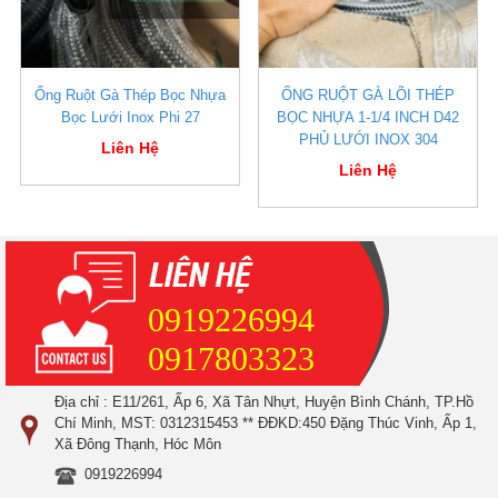
Ống Ruột Gà Thép Bọc Nhựa
ỐNG RUỘT GÀ LÕI THÉP
Bọc Lưới Inox Phi 27
BỌC NHỰA 1-1/4 INCH D42
PHỦ LƯỚI INOX 304
Liên Hệ
Liên Hệ
0919226994
0917803323
Địa chỉ : E11/261, Ấp 6, Xã Tân Nhựt, Huyện Bình Chánh, TP.Hồ
Chí Minh, MST: 0312315453 ** ĐĐKD:450 Đặng Thúc Vinh, Ấp 1,
Xã Đông Thạnh, Hóc Môn
0919226994