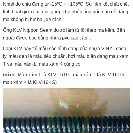
Nhiệt độ chịu đựng từ -15ºC ~ +105ºC. Sự liên kết chặt chẽ,
linh hoạt giữa các mối ghép cho phép ống uốn nắn dễ dàng
mà không bị hư hại, xé rách.
Ống KLV Nippon Seam được làm từ lõi thép mạ kẽm. Bên
ngoài được bọc bằng nhựa pvc cao cấp...
Loại KLV này thì màu sắc hình dạng của nhựa VINYL cách
ly, màu đen là màu tiêu chuẩn, bới màu biến dạng màu xám
T và màu xám L, màu xám K cũng có
(Ví dụ: Màu xám T là KLV-16TG : màu xám L là KLV-16LG:
màu xám K là KLV-16KG)