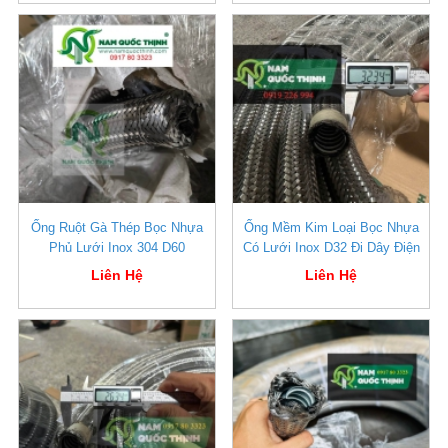
Ống Ruột Gà Thép Bọc Nhựa
Ống Mềm Kim Loại Bọc Nhựa
Phủ Lưới Inox 304 D60
Có Lưới Inox D32 Đi Dây Điện
Liên Hệ
Liên Hệ