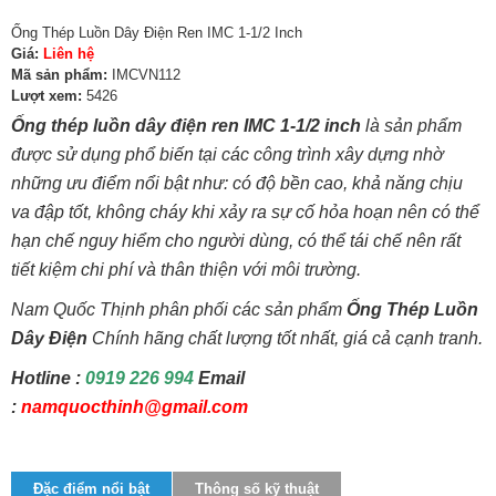
Ống Thép Luồn Dây Điện Ren IMC 1-1/2 Inch
Giá:
Liên hệ
Mã sản phẩm:
IMCVN112
Lượt xem:
5426
Ống thép luồn dây điện ren IMC 1-1/2 inch
là sản phẩm
được sử dụng phổ biến tại các công trình xây dựng nhờ
những ưu điểm nổi bật như: có độ bền cao, khả năng chịu
va đập tốt, không cháy khi xảy ra sự cố hỏa hoạn nên có thể
hạn chế nguy hiểm cho người dùng, có thể tái chế nên rất
tiết kiệm chi phí và thân thiện với môi trường.
Nam Quốc Thịnh phân phối các sản phẩm
Ống Thép Luồn
Dây Điện
Chính hãng chất lượng tốt nhất, giá cả cạnh tranh.
Hotline :
0919 226 994
Email
:
namquocthinh@gmail.com
Đặc điểm nổi bật
Thông số kỹ thuật