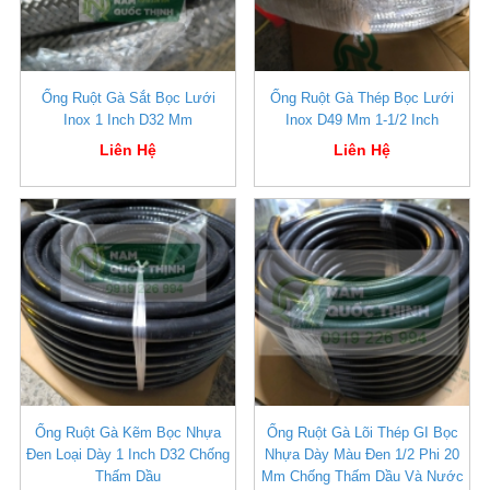
Ống Ruột Gà Sắt Bọc Lưới
Ống Ruột Gà Thép Bọc Lưới
Inox 1 Inch D32 Mm
Inox D49 Mm 1-1/2 Inch
Liên Hệ
Liên Hệ
Ống Ruột Gà Kẽm Bọc Nhựa
Ống Ruột Gà Lõi Thép GI Bọc
Đen Loại Dày 1 Inch D32 Chống
Nhựa Dày Màu Đen 1/2 Phi 20
Thấm Dầu
Mm Chống Thấm Dầu Và Nước