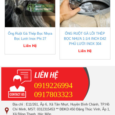
Ống Ruột Gà Thép Bọc Nhựa
ỐNG RUỘT GÀ LÕI THÉP
Bọc Lưới Inox Phi 27
BỌC NHỰA 1-1/4 INCH D42
PHỦ LƯỚI INOX 304
Liên Hệ
Liên Hệ
0919226994
0917803323
Địa chỉ : E11/261, Ấp 6, Xã Tân Nhựt, Huyện Bình Chánh, TP.Hồ
Chí Minh, MST: 0312315453 ** ĐĐKD:450 Đặng Thúc Vinh, Ấp 1,
Xã Đông Thạnh, Hóc Môn