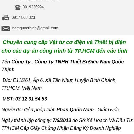
0919226994
0917 803 323
namquocthinh@gmail.com
Chuyên cung cấp Vật tư cơ điện và Thiết bị điện
cho các dự án công trình từ TP.HCM đến các tỉnh
T
ên Công Ty : Công Ty TNHH Thiết Bị Điện Nam Quốc
Thịnh
Đ/
c:
E11/261, Ấp 6, Xã Tân Nhựt, Huyện Bình Chánh,
TP.HCM, Việt Nam
M
ST: 03 12 31 54 53
Người đại diện pháp luật:
Phan Quốc Nam
- Giám Đốc
Ngày thành lập công ty:
7/6/2013
do Sở Kế Hoạch Và Đầu Tư
TPHCM Cấp Giấy Chứng Nhận Đăng Ký Doanh Nghiệp