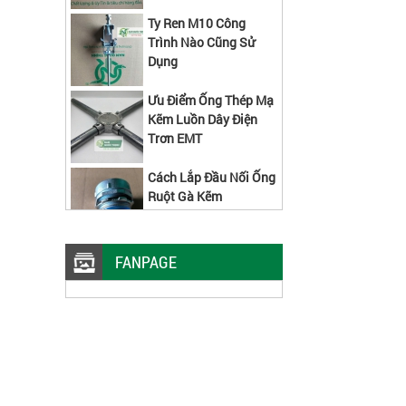
Trình Nào Cũng Sử
Dụng
Ưu Điểm Ống Thép Mạ
Kẽm Luồn Dây Điện
Trơn EMT
Cách Lắp Đầu Nối Ống
Ruột Gà Kẽm
FANPAGE
Máng Lưới Inox 304 W50xH50x5
MM 2 Cây Đáy Kiểu Mới
Các Kích Thước Máng
Lưới Inox Lắp Được
Kẹp Nối
Kẹp Giữ Máng Lưới
Trung Tâm Lắp Đặt Ra