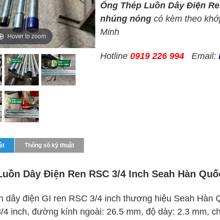
Ống Thép Luồn Dây Điện Re
nhúng nóng
có kèm theo khớp
Minh
Hover to zoom
Hotline
0919 226 994
Email:
ật
Thông số kỹ thuật
Luồn Dây Điện Ren RSC 3/4 Inch Seah Hàn Qu
n dây điện GI ren RSC 3/4 inch thương hiệu Seah Hà
/4 inch, đường kính ngoài: 26.5 mm, độ dày: 2.3 mm, ch