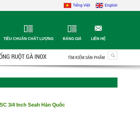
Tiếng Việt
English
TIÊU CHUẨN CHẤT LƯỢNG
BẢNG GIÁ
LIÊN HỆ
 ỐNG RUỘT GÀ INOX
TÌM KIẾM SẢN PHẨM
SC 3/4 Inch Seah Hàn Quốc