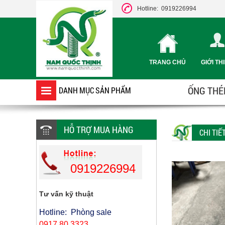
Hotline: 0919226994
TRANG CHỦ
GIỚI TH
ỐNG THÉP
DANH MỤC SẢN PHẨM
HỖ TRỢ MUA HÀNG
CHI TI
0919226994
Tư vấn kỹ thuật
Hotline: Phòng sale
0917 80 3323