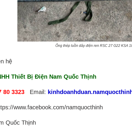
Ống thép luồn dây điện ren RSC 27 G22 KSA 
ên hệ
HH Thiết Bị Điện Nam Quốc Thịnh
7 80 3323
Email:
kinhdoanhduan.namquocthin
ttps://www.facebook.com/namquocthinh
am Quốc Thịnh