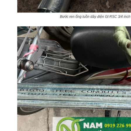
Bước ren ống luồn dây điện GI RSC 3/4 inc