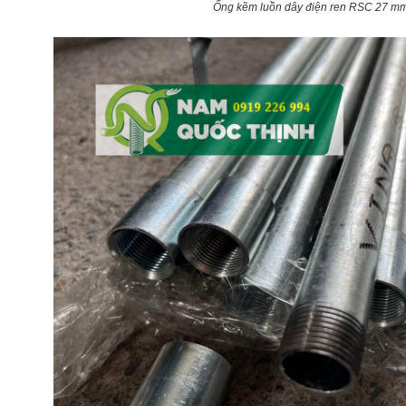
Ống kẽm luồn dây điện ren RSC 27 m