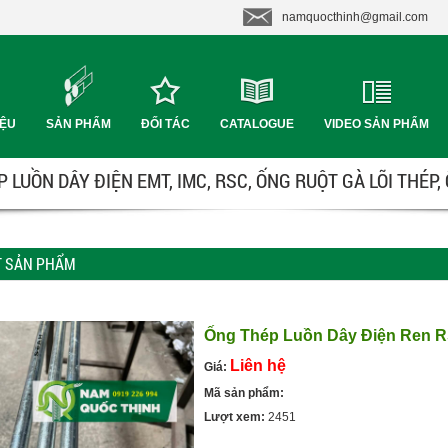
namquocthinh@gmail.com
IỆU
SẢN PHẨM
ĐỐI TÁC
CATALOGUE
VIDEO SẢN PHẨM
 LUỒN DÂY ĐIỆN EMT, IMC, RSC, ỐNG RUỘT GÀ LÕI THÉP,
ẾT SẢN PHẨM
Ống Thép Luồn Dây Điện Ren R
Liên hệ
Giá:
Mã sản phẩm:
Lượt xem:
2451