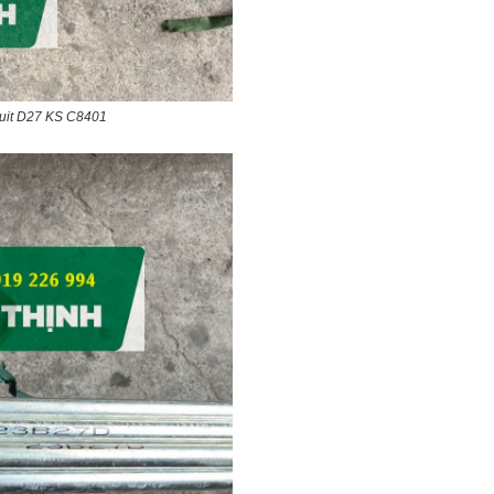
duit D27 KS C8401