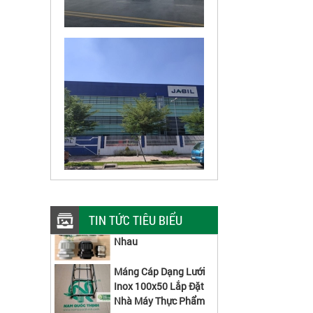
PG Ruột Gà Thép Và
PG Nhựa Có Gì Khác
TIN TỨC TIÊU BIỂU
Nhau
Máng Cáp Dạng Lưới
Inox 100x50 Lắp Đặt
Nhà Máy Thực Phẩm
Ty Ren M10 Công