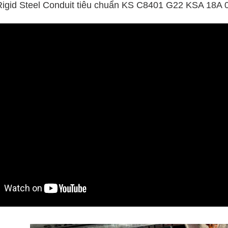
 Rigid Steel Conduit tiêu chuẩn KS C8401 G22 KSA 18A