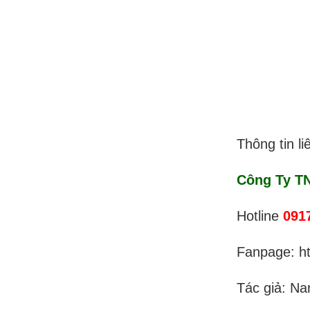
Thông tin li
Công Ty TN
Hotline
091
Fanpage: h
Tác giả: N