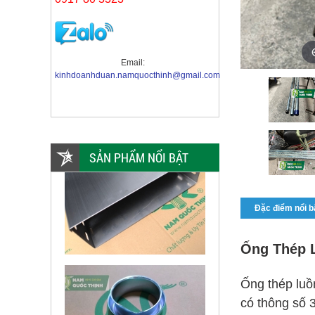
Email:
kinhdoanhduan.namquocthinh@gmail.com
SẢN PHẨM NỔI BẬT
Đặc điểm nổi b
Ống Thép 
Ống thép luồ
có thông số 3