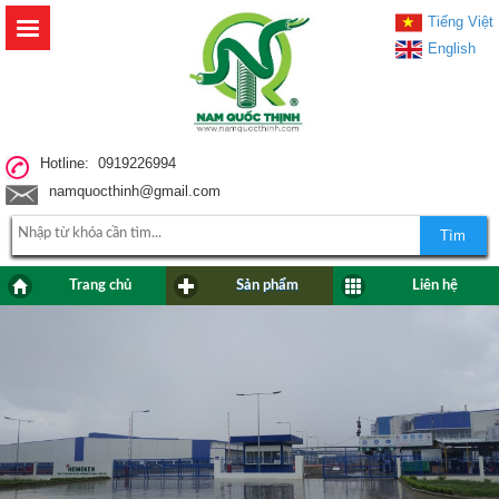
Tiếng Việt
English
Hotline: 0919226994
namquocthinh@gmail.com
Tìm
Trang chủ
Sản phẩm
Liên hệ