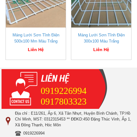
Máng Lưới Sơn Tĩnh Điện
Máng Lưới Sơn Tĩnh Điện
500x100 Mm Màu Trắng
300x100 Màu Trắng
Liên Hệ
Liên Hệ
0919226994
0917803323
Địa chỉ : E11/261, Ấp 6, Xã Tân Nhựt, Huyện Bình Chánh, TP.Hồ
Chí Minh, MST: 0312315453 ** ĐĐKD:450 Đặng Thúc Vinh, Ấp 1,
Xã Đông Thạnh, Hóc Môn
0919226994