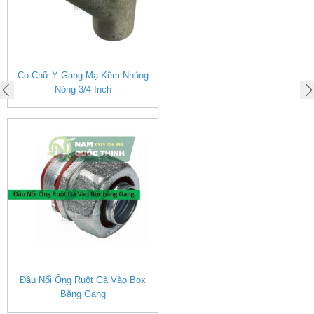
Chữ Y Gang Mạ Kẽm Nhúng
Co T 
Nóng 3/4 Inch
u Nối Ống Ruột Gà Vào Box
Co R
Bằng Gang