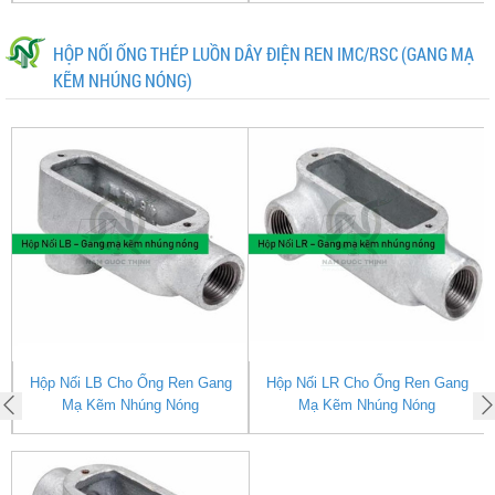
HỘP NỐI ỐNG THÉP LUỒN DÂY ĐIỆN REN IMC/RSC (GANG MẠ
KẼM NHÚNG NÓNG)
Nối LB Cho Ống Ren Gang
Hộp Nối LR Cho Ống Ren Gang
Hộp Nối 
Mạ Kẽm Nhúng Nóng
Mạ Kẽm Nhúng Nóng
K