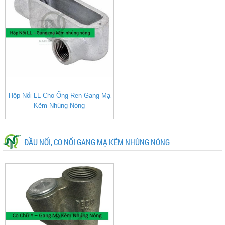
ối LL Cho Ống Ren Gang Mạ
Hộp Nối 
Kẽm Nhúng Nóng
Nh
ĐẦU NỐI, CO NỐI GANG MẠ KẼM NHÚNG NÓNG