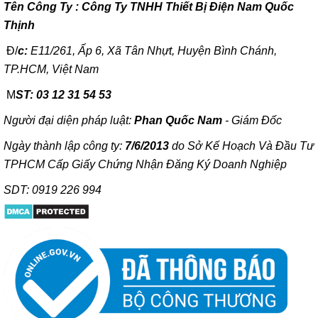
T
ên Công Ty : Công Ty TNHH Thiết Bị Điện Nam Quốc
Thịnh
Đ/
c:
E11/261, Ấp 6, Xã Tân Nhựt, Huyện Bình Chánh,
TP.HCM, Việt Nam
M
ST: 03 12 31 54 53
Người đại diện pháp luật:
Phan Quốc Nam
- Giám Đốc
Ngày thành lập công ty:
7/6/2013
do Sở Kế Hoạch Và Đầu Tư
TPHCM Cấp Giấy Chứng Nhận Đăng Ký Doanh Nghiệp
SDT: 0919 226 994