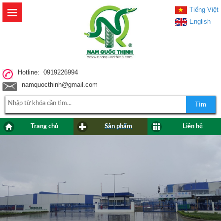
Tiếng Việt
English
Hotline: 0919226994
namquocthinh@gmail.com
Tìm
Trang chủ
Sản phẩm
Liên hệ