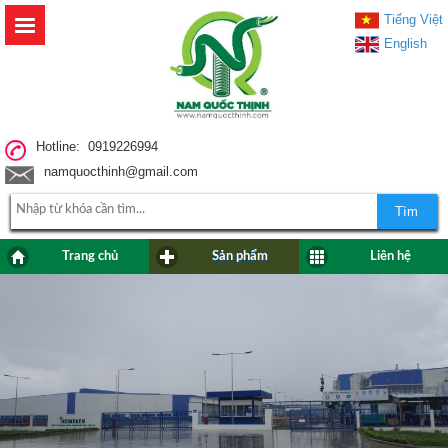
Tiếng Việt
English
Hotline: 0919226994
namquocthinh@gmail.com
Tìm
Trang chủ
Sản phẩm
Liên hệ