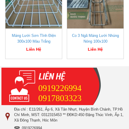
Máng Lưới Sơn Tĩnh Điện
Co 3 Ngã Máng Lưới Nhúng
300x100 Màu Trắng
Nóng 100x100
Liên Hệ
Liên Hệ
0919226994
0917803323
Địa chỉ : E11/261, Ấp 6, Xã Tân Nhựt, Huyện Bình Chánh, TP.Hồ
Chí Minh, MST: 0312315453 ** ĐĐKD:450 Đặng Thúc Vinh, Ấp 1,
Xã Đông Thạnh, Hóc Môn
0919226994