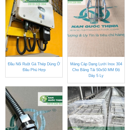
Đầu Nối Ruột Gà Thép Dùng Ở
Máng Cáp Dạng Lưới Inox 304
Đâu Phù Hợp
Cho Băng Tải 50x50 MM Độ
Dày 5 Ly