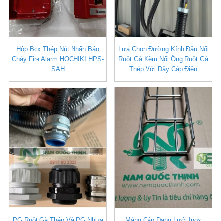
Hộp Box Thép Nút Nhấn Báo
Lựa Chọn Đường Kính Đầu Nối
Cháy Fire Alarm HOCHIKI HPS-
Ruột Gà Kẽm Nối Ống Ruột Gà
SAH
Thép Với Dây Cáp Điện
PG Ruột Gà Thép Và PG Nhựa
Máng Cáp Dạng Lưới Inox