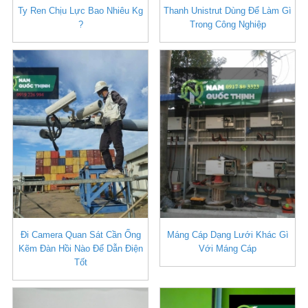
Ty Ren Chịu Lực Bao Nhiêu Kg
Thanh Unistrut Dùng Để Làm Gì
?
Trong Công Nghiệp
Đi Camera Quan Sát Cần Ống
Máng Cáp Dạng Lưới Khác Gì
Kẽm Đàn Hồi Nào Để Dẫn Điện
Với Máng Cáp
Tốt