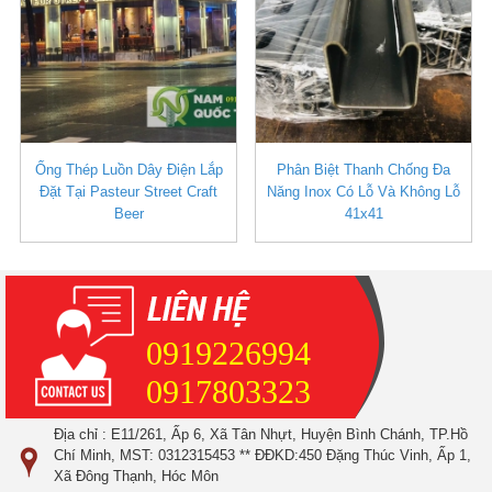
Ống Thép Luồn Dây Điện Lắp
Phân Biệt Thanh Chống Đa
Đặt Tại Pasteur Street Craft
Năng Inox Có Lỗ Và Không Lỗ
Beer
41x41
0919226994
0917803323
Địa chỉ : E11/261, Ấp 6, Xã Tân Nhựt, Huyện Bình Chánh, TP.Hồ
Chí Minh, MST: 0312315453 ** ĐĐKD:450 Đặng Thúc Vinh, Ấp 1,
Xã Đông Thạnh, Hóc Môn