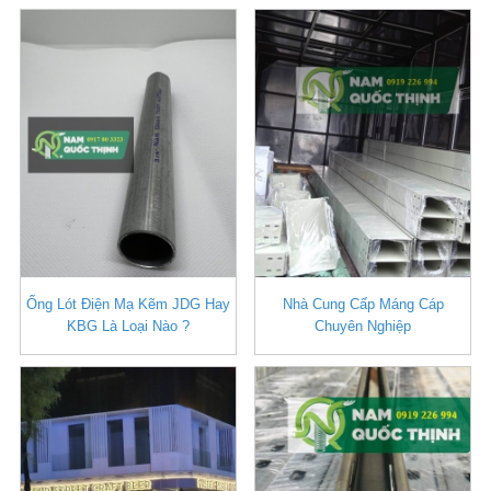
Ống Lót Điện Mạ Kẽm JDG Hay
Nhà Cung Cấp Máng Cáp
KBG Là Loại Nào ?
Chuyên Nghiệp