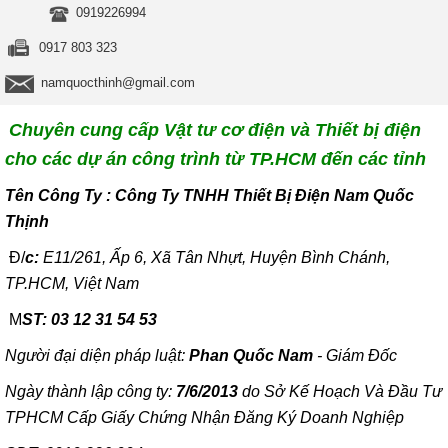
0919226994
0917 803 323
namquocthinh@gmail.com
Chuyên cung cấp Vật tư cơ điện và Thiết bị điện
cho các dự án công trình từ TP.HCM đến các tỉnh
T
ên Công Ty : Công Ty TNHH Thiết Bị Điện Nam Quốc
Thịnh
Đ/
c:
E11/261, Ấp 6, Xã Tân Nhựt, Huyện Bình Chánh,
TP.HCM, Việt Nam
M
ST: 03 12 31 54 53
Người đại diện pháp luật:
Phan Quốc Nam
- Giám Đốc
Ngày thành lập công ty:
7/6/2013
do Sở Kế Hoạch Và Đầu Tư
TPHCM Cấp Giấy Chứng Nhận Đăng Ký Doanh Nghiệp