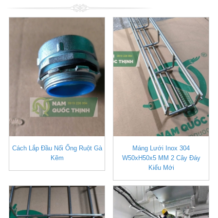
Cách Lắp Đầu Nối Ống Ruột Gà
Máng Lưới Inox 304
Kẽm
W50xH50x5 MM 2 Cây Đáy
Kiểu Mới