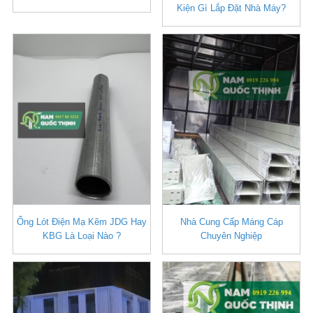
Kiện Gì Lắp Đặt Nhà Máy?
Ống Lót Điện Mạ Kẽm JDG Hay
Nhà Cung Cấp Máng Cáp
KBG Là Loại Nào ?
Chuyên Nghiệp