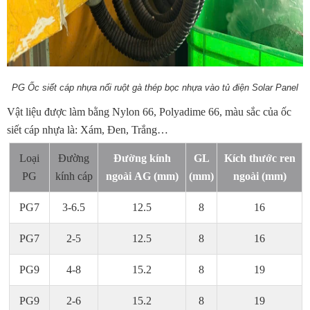
PG Ốc siết cáp nhựa nối ruột gà thép bọc nhựa vào tủ điện Solar Panel
Vật liệu được làm bằng Nylon 66, Polyadime 66, màu sắc của ốc
siết cáp nhựa là: Xám, Đen, Trắng…
Loại
Đường
Đường kính
GL
Kích thước
ren
PG
kính cáp
ngoài
AG (mm)
(mm)
ngoài
(mm)
PG7
3-6.5
12.5
8
16
PG7
2-5
12.5
8
16
PG9
4-8
15.2
8
19
PG9
2-6
15.2
8
19