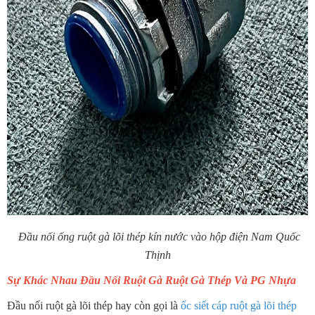
Đầu nối ống ruột gà lõi thép kín nước vào hộp điện Nam Quốc
Thịnh
Sự Khác Nhau Đầu Nối Ruột Gà Ruột Gà Thép Và PG Nhựa
Đầu nối ruột gà lõi thép hay còn gọi là
ốc siết cáp ruột gà lõi thép