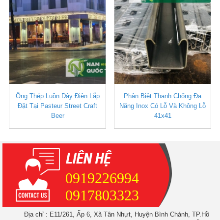
Ống Thép Luồn Dây Điện Lắp
Phân Biệt Thanh Chống Đa
Đặt Tại Pasteur Street Craft
Năng Inox Có Lỗ Và Không Lỗ
Beer
41x41
0919226994
0917803323
Địa chỉ : E11/261, Ấp 6, Xã Tân Nhựt, Huyện Bình Chánh, TP.Hồ