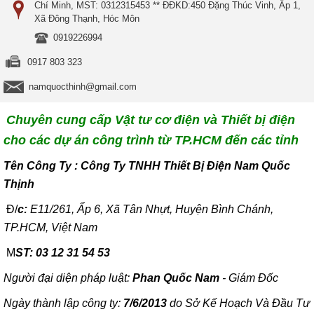
Chí Minh, MST: 0312315453 ** ĐĐKD:450 Đặng Thúc Vinh, Ấp 1,
Xã Đông Thạnh, Hóc Môn
0919226994
0917 803 323
namquocthinh@gmail.com
Chuyên cung cấp Vật tư cơ điện và Thiết bị điện
cho các dự án công trình từ TP.HCM đến các tỉnh
T
ên Công Ty : Công Ty TNHH Thiết Bị Điện Nam Quốc
Thịnh
Đ/
c:
E11/261, Ấp 6, Xã Tân Nhựt, Huyện Bình Chánh,
TP.HCM, Việt Nam
M
ST: 03 12 31 54 53
Người đại diện pháp luật:
Phan Quốc Nam
- Giám Đốc
Ngày thành lập công ty:
7/6/2013
do Sở Kế Hoạch Và Đầu Tư