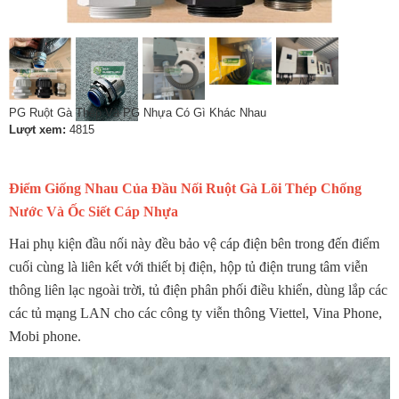
PG Ruột Gà Thép Và PG Nhựa Có Gì Khác Nhau
Lượt xem:
4815
Điểm Giống Nhau Của Đầu Nối Ruột Gà Lõi Thép Chống
Nước Và Ốc Siết Cáp Nhựa
Hai phụ kiện đầu nối này đều bảo vệ cáp điện bên trong đến điểm
cuối cùng là liên kết với thiết bị điện, hộp tủ điện trung tâm viễn
thông liên lạc ngoài trời, tủ điện phân phối điều khiển, dùng lắp các
các tủ mạng LAN cho các công ty viễn thông Viettel, Vina Phone,
Mobi phone.