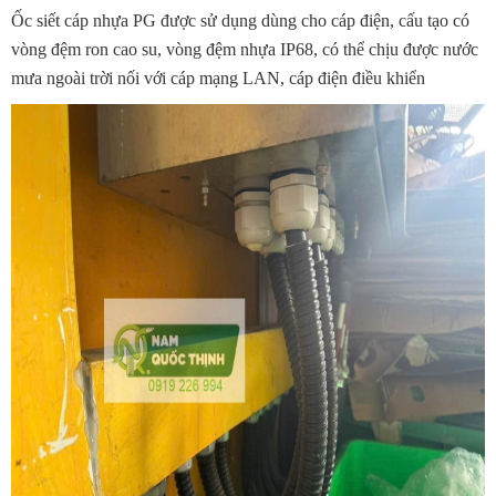
Ốc siết cáp nhựa PG được sử dụng dùng cho cáp điện, cấu tạo có
vòng đệm ron cao su, vòng đệm nhựa IP68, có thể chịu được nước
mưa ngoài trời nối với cáp mạng LAN, cáp điện điều khiển