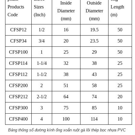
Inside
Outside
Products
Sizes
Length
Diameter
Diameter
Code
(Inch)
(m)
(mm)
(mm)
CFSP12
1/2
16
19.5
50
CFSP34
3/4
20
23.5
50
CFSP100
1
25
29
50
CFSP114
1-1/4
32
38
25
CFSP112
1-1/2
38
43
25
CFSP200
2
51
58
25
CFSP212
2-1/2
64
74
20
CFSP300
3
75
85
10
CFSP400
4
100
114
10
Bảng thông số đường kính ống xoắn ruột gà lõi thép bọc nhựa PVC