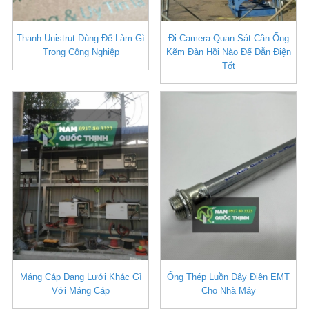
Thanh Unistrut Dùng Để Làm Gì
Đi Camera Quan Sát Cần Ống
Trong Công Nghiệp
Kẽm Đàn Hồi Nào Để Dẫn Điện
Tốt
Máng Cáp Dạng Lưới Khác Gì
Ống Thép Luồn Dây Điện EMT
Với Máng Cáp
Cho Nhà Máy