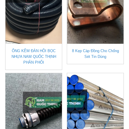
ỐNG KẼM ĐÀN HỒI BỌC
8 Kẹp Cáp Đồng Cho Chống
NHỰA NAM QUỐC THỊNH
Sét Tin Dùng
PHÂN PHỐI