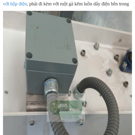
với hộp điện
, phải đi kèm với ruột gà kẽm luồn dây điện bên trong