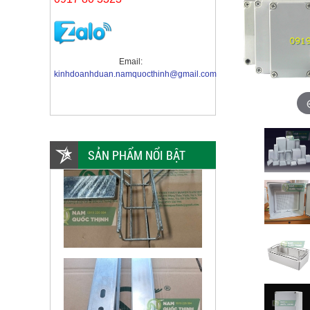
Email:
kinhdoanhduan.namquocthinh@gmail.com
SẢN PHẨM NỔI BẬT