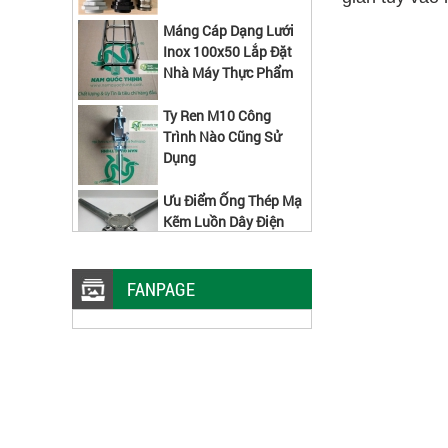
Máng Cáp Dạng Lưới
Inox 100x50 Lắp Đặt
Nhà Máy Thực Phẩm
Ty Ren M10 Công
Trình Nào Cũng Sử
Dụng
Ưu Điểm Ống Thép Mạ
Kẽm Luồn Dây Điện
Trơn EMT
Cách Lắp Đầu Nối Ống
Ruột Gà Kẽm
FANPAGE
Máng Lưới Inox 304
W50xH50x5 MM 2 Cây
Đáy Kiểu Mới