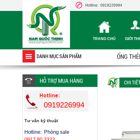
Hotline: 0919226994
TRANG CHỦ
GIỚI TH
ỐNG THÉP
DANH MỤC SẢN PHẨM
HỖ TRỢ MUA HÀNG
CHI TI
0919226994
Tư vấn kỹ thuật
Hotline: Phòng sale
0917 80 3323