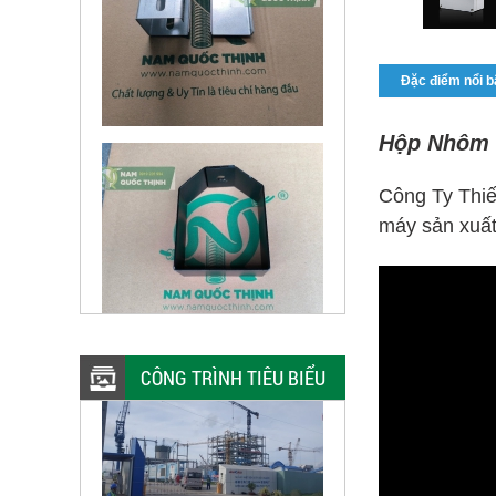
Đặc điểm nổi b
Hộp Nhôm N
Công Ty Thiế
máy sản xuất
CÔNG TRÌNH TIÊU BIỂU