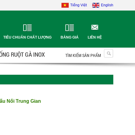
Tiếng Việt
English
TIÊU CHUẨN CHẤT LƯỢNG
BẢNG GIÁ
LIÊN HỆ
 ỐNG RUỘT GÀ INOX
TÌM KIẾM SẢN PHẨM
ấu Nối Trung Gian