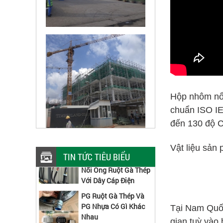
Hộp nhôm nổi
chuẩn ISO IE
đến 130 độ 
Lựa Chọn Đường Kính
Đầu Nối Ruột Gà Kẽm
Vật liệu sản
TIN TỨC TIÊU BIỂU
Nối Ống Ruột Gà Thép
Với Dây Cáp Điện
PG Ruột Gà Thép Và
PG Nhựa Có Gì Khác
Nhau
Tại Nam Quốc
gian tuỳ vào 