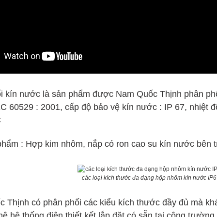
 kín nước là sản phẩm được Nam Quốc Thịnh phân phối
C 60529 : 2001, cấp độ bảo vệ kín nước : IP 67, nhiệt 
C
 phẩm : Hợp kim nhôm, nắp có ron cao su kín nước bên 
các loại kích thước đa dạng hộp nhôm kín nước I
 Thịnh có phân phối các kiểu kích thước đầy đủ mà kh
hệ hệ thống điện thiết kết lắp đặt có sẵn tại công trường