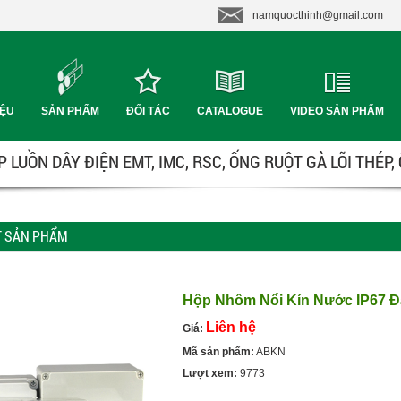
namquocthinh@gmail.com
IỆU
SẢN PHẨM
ĐỐI TÁC
CATALOGUE
VIDEO SẢN PHẨM
 LUỒN DÂY ĐIỆN EMT, IMC, RSC, ỐNG RUỘT GÀ LÕI THÉP,
ẾT SẢN PHẨM
Hộp Nhôm Nổi Kín Nước IP67 Đ
Liên hệ
Giá:
Mã sản phẩm:
ABKN
Lượt xem:
9773