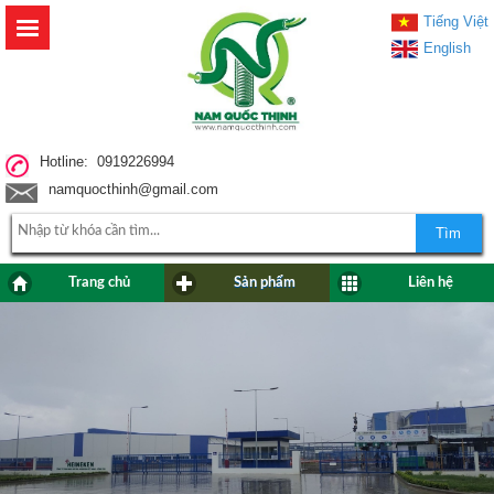
Tiếng Việt
English
Hotline: 0919226994
namquocthinh@gmail.com
Tìm
Trang chủ
Sản phẩm
Liên hệ