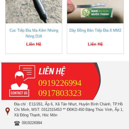
Cọc Tiếp Địa Mạ Kẽm Nhúng
Dây Đồng Bện Tiếp Địa 8 MM2
Nóng D16
Liên Hệ
Liên Hệ
0919226994
0917803323
Địa chỉ : E11/261, Ấp 6, Xã Tân Nhựt, Huyện Bình Chánh, TP.Hồ
Chí Minh, MST: 0312315453 ** ĐĐKD:450 Đặng Thúc Vinh, Ấp 1,
Xã Đông Thạnh, Hóc Môn
0919226994