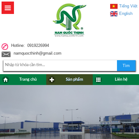
Tiếng Việt
English
Hotline: 0919226994
namquocthinh@gmail.com
Tìm
Trang chủ
Sản phẩm
Liên hệ