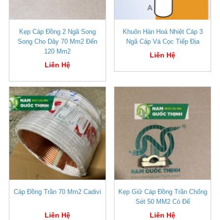
Kẹp Cáp Đồng 2 Ngã Song
Khuôn Hàn Hoá Nhiệt Cáp 3
Song Cho Dây 70 Mm2 Đến
Ngã Cáp Và Cọc Tiếp Địa
120 Mm2
Liên Hệ
Liên Hệ
Cáp Đồng Trần 70 Mm2 Cadivi
Kẹp Giữ Cáp Đồng Trần Chống
Sét 50 MM2 Có Đế
Liên Hệ
Liên Hệ