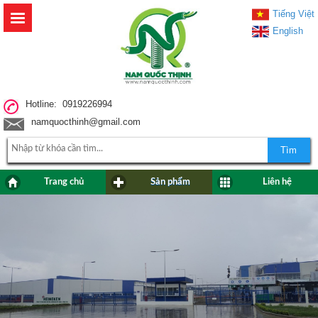
Tiếng Việt
English
Hotline: 0919226994
namquocthinh@gmail.com
Tìm
Trang chủ
Sản phẩm
Liên hệ