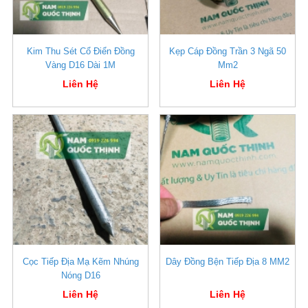
Kim Thu Sét Cổ Điển Đồng
Kẹp Cáp Đồng Trần 3 Ngã 50
Vàng D16 Dài 1M
Mm2
Liên Hệ
Liên Hệ
Cọc Tiếp Địa Mạ Kẽm Nhúng
Dây Đồng Bện Tiếp Địa 8 MM2
Nóng D16
Liên Hệ
Liên Hệ