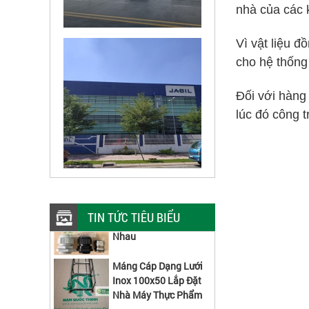
nhà của các k
Vì vật liệu đ
cho hệ thống 
Đối với hàng 
lúc đó công t
PG Ruột Gà Thép Và
PG Nhựa Có Gì Khác
TIN TỨC TIÊU BIỂU
Nhau
Máng Cáp Dạng Lưới
Inox 100x50 Lắp Đặt
Nhà Máy Thực Phẩm
Ty Ren M10 Công