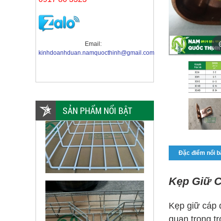
Email:
kinhdoanhduan.namquocthinh@gmail.com
SẢN PHẨM NỔI BẬT
Đặc điểm nổi b
Kẹp Giữ C
Kẹp giữ cáp đ
quan trọng tr