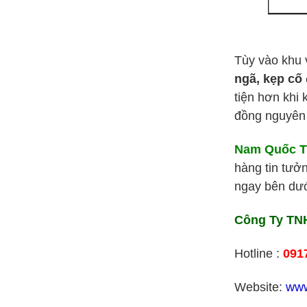
Tùy vào khu 
ngã, kẹp cố 
tiện hơn khi
đồng nguyên
Nam Quốc T
hàng tin tưở
ngay bên dưới
Công Ty TNH
Hotline :
091
Website:
www