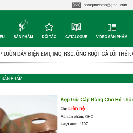
namquocthinh@gmail.com
IỆU
SẢN PHẨM
ĐỐI TÁC
CATALOGUE
VIDEO SẢN PHẨM
 LUỒN DÂY ĐIỆN EMT, IMC, RSC, ỐNG RUỘT GÀ LÕI THÉP,
ẾT SẢN PHẨM
Kẹp Giữ Cáp Đồng Cho Hệ Thố
Liên hệ
Giá:
Mã sản phẩm:
OHC
Lượt xem:
4107