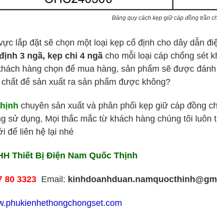
Bảng quy cách kẹp giữ cáp đồng trần c
vực lắp đặt sẽ chọn một loại kẹp cố định cho dây dẫn đi
định 3 ngã, kẹp chi 4 ngã
cho mỗi loại cáp chống sét kh
 khách hàng chọn để mua hàng, sản phẩm sẽ được đánh g
 chất để sản xuất ra sản phẩm được không?
hịnh
chuyên sản xuất và phân phối kẹp giữ cáp đồng c
ng sử dụng, Mọi thắc mắc từ khách hàng chúng tôi luôn t
 để liên hệ lại nhé
H Thiết Bị Điện Nam Quốc Thịnh
7 80 3323
Email:
kinhdoanhduan.namquocthinh@gm
.phukienhethongchongset.com