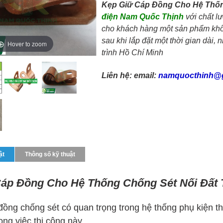
Kẹp Giữ Cáp Đồng Cho Hệ Thố
điện Nam Quốc Thịnh
với chất lư
cho khách hàng một sản phẩm khôn
sau khi lắp đặt một thời gian dài,
Hover to zoom
trình Hồ Chí Minh
Liên hệ: email:
namquocthinh@
ật
Thông số kỹ thuật
áp Đồng Cho Hệ Thống Chống Sét Nối Đất T
ồng chống sét có quan trọng trong hệ thống phụ kiện thiế
ong việc thi công này.