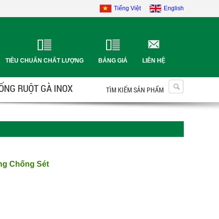
Tiếng Việt
English
TIÊU CHUẨN CHẤT LƯỢNG
BẢNG GIÁ
LIÊN HỆ
 ỐNG RUỘT GÀ INOX
TÌM KIẾM SẢN PHẨM
ng Chống Sét