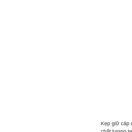
Trung Tâm Lắp Đặt Ra
Sao Với Máng Điện
Inox
Hộp Box Thép Nút
Nhấn Báo Cháy Fire
Alarm HOCHIKI HPS-
SAH
Lựa Chọn Đường Kính
Đầu Nối Ruột Gà Kẽm
Nối Ống Ruột Gà Thép
Với Dây Cáp Điện
Kẹp giữ cáp 
chất lượng 