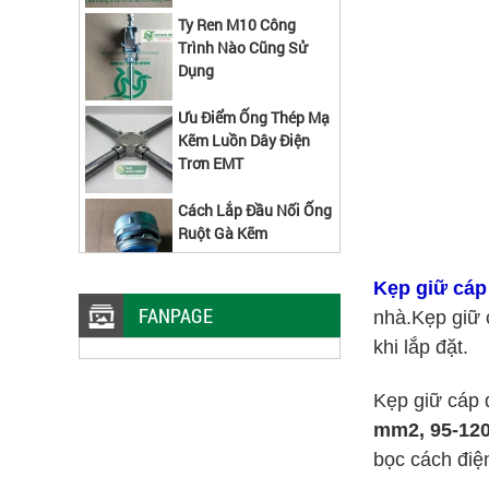
Trình Nào Cũng Sử
Dụng
Ưu Điểm Ống Thép Mạ
Kẽm Luồn Dây Điện
Trơn EMT
Cách Lắp Đầu Nối Ống
Ruột Gà Kẽm
Kẹp giữ cáp
FANPAGE
nhà.
Kẹp giữ 
Máng Lưới Inox 304 W50xH50x5
MM 2 Cây Đáy Kiểu Mới
khi lắp đặt.
Các Kích Thước Máng
Kẹp giữ cáp 
Lưới Inox Lắp Được
Kẹp Nối
mm2, 95-12
bọc cách điệ
Kẹp Giữ Máng Lưới