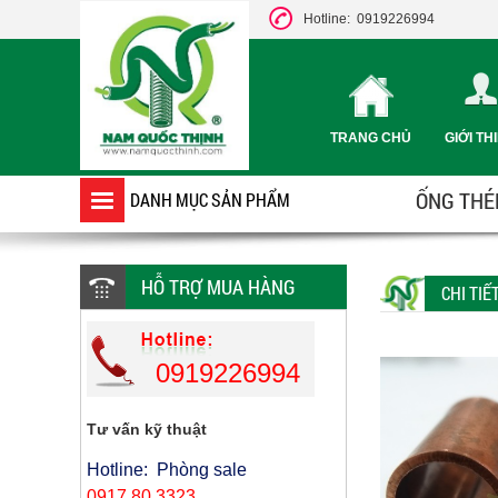
Hotline: 0919226994
TRANG CHỦ
GIỚI TH
ỐNG THÉP
DANH MỤC SẢN PHẨM
HỖ TRỢ MUA HÀNG
CHI TI
0919226994
Tư vấn kỹ thuật
Hotline: Phòng sale
0917 80 3323